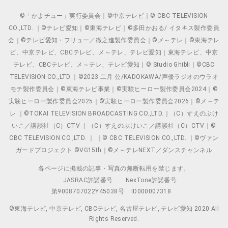
©「かよチュー」実行委員会｜©中京テレビ｜© CBC TELEVISION
CO.,LTD. ｜©テレビ愛知｜©東海テレビ｜©多田かおる/ イタキス製作委員
会｜©テレビ愛知・フリュー／徹之進製作委員会｜©メ～テレ｜©東海テレ
ビ、中京テレビ、CBCテレビ、メ～テレ、テレビ愛知｜東海テレビ、中京
テレビ、CBCテレビ、メ～テレ、テレビ愛知｜© Studio Ghibli｜©CBC
TELEVISION CO.,LTD.｜©2023 二月 公/KADOKAWA/声優ラジオのウラオ
モテ製作委員会｜©東海テレビ事業｜©実験ヒーロー製作委員会2024｜©
実験ヒーロー製作委員会2025｜©実験ヒーロー製作委員会2026｜©メ～テ
レ ｜©TOKAI TELEVISION BROADCASTING CO.,LTD.｜（C）すえのぶけ
いこ／講談社（C）CTV ｜（C）すえのぶけいこ／講談社（C）CTV｜©
CBC TELEVISION CO.,LTD. ｜ ｜© CBC TELEVISION CO.,LTD. ｜©ヴァン
ガードプロジェクト ©VG15th｜©メ～テレNEXT／ダンスチャンネル
各ページに掲載の記事・写真の無断転用を禁じます。
JASRAC許諾番号
NexTone許諾番号
第9008707022Y45038号
ID000007318
©東海テレビ, 中京テレビ, CBCテレビ, 名古屋テレビ, テレビ愛知 2020 All
Rights Reserved.