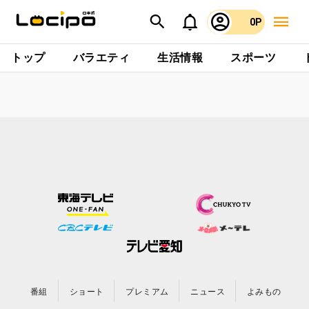
0P
トップ
バラエティ
生活情報
スポーツ
番組
ショート
プレミアム
ニュース
よみもの