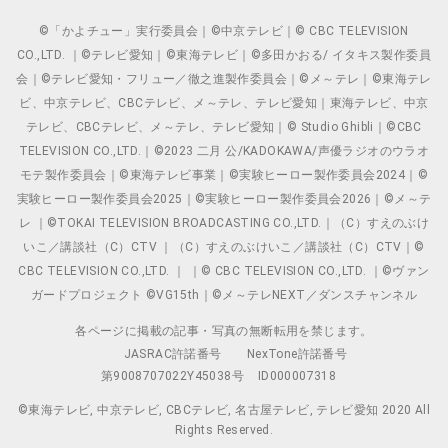
©「かよチュー」実行委員会｜©中京テレビ｜© CBC TELEVISION
CO.,LTD. ｜©テレビ愛知｜©東海テレビ｜©多田かおる/ イタキス製作委員
会｜©テレビ愛知・フリュー／徹之進製作委員会｜©メ～テレ｜©東海テレ
ビ、中京テレビ、CBCテレビ、メ～テレ、テレビ愛知｜東海テレビ、中京
テレビ、CBCテレビ、メ～テレ、テレビ愛知｜© Studio Ghibli｜©CBC
TELEVISION CO.,LTD.｜©2023 二月 公/KADOKAWA/声優ラジオのウラオ
モテ製作委員会｜©東海テレビ事業｜©実験ヒーロー製作委員会2024｜©
実験ヒーロー製作委員会2025｜©実験ヒーロー製作委員会2026｜©メ～テ
レ ｜©TOKAI TELEVISION BROADCASTING CO.,LTD.｜（C）すえのぶけ
いこ／講談社（C）CTV ｜（C）すえのぶけいこ／講談社（C）CTV｜©
CBC TELEVISION CO.,LTD. ｜ ｜© CBC TELEVISION CO.,LTD. ｜©ヴァン
ガードプロジェクト ©VG15th｜©メ～テレNEXT／ダンスチャンネル
各ページに掲載の記事・写真の無断転用を禁じます。
JASRAC許諾番号
NexTone許諾番号
第9008707022Y45038号
ID000007318
©東海テレビ, 中京テレビ, CBCテレビ, 名古屋テレビ, テレビ愛知 2020 All
Rights Reserved.