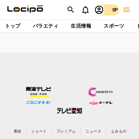
0P
トップ
バラエティ
生活情報
スポーツ
番組
ショート
プレミアム
ニュース
よみもの