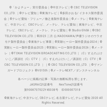
©「かよチュー」実行委員会｜©中京テレビ｜© CBC TELEVISION
CO.,LTD. ｜©テレビ愛知｜©東海テレビ｜©多田かおる/ イタキス製作委員
会｜©テレビ愛知・フリュー／徹之進製作委員会｜©メ～テレ｜©東海テレ
ビ、中京テレビ、CBCテレビ、メ～テレ、テレビ愛知｜東海テレビ、中京
テレビ、CBCテレビ、メ～テレ、テレビ愛知｜© Studio Ghibli｜©CBC
TELEVISION CO.,LTD.｜©2023 二月 公/KADOKAWA/声優ラジオのウラオ
モテ製作委員会｜©東海テレビ事業｜©実験ヒーロー製作委員会2024｜©
実験ヒーロー製作委員会2025｜©実験ヒーロー製作委員会2026｜©メ～テ
レ ｜©TOKAI TELEVISION BROADCASTING CO.,LTD.｜（C）すえのぶけ
いこ／講談社（C）CTV ｜（C）すえのぶけいこ／講談社（C）CTV｜©
CBC TELEVISION CO.,LTD. ｜ ｜© CBC TELEVISION CO.,LTD. ｜©ヴァン
ガードプロジェクト ©VG15th｜©メ～テレNEXT／ダンスチャンネル
各ページに掲載の記事・写真の無断転用を禁じます。
JASRAC許諾番号
NexTone許諾番号
第9008707022Y45038号
ID000007318
©東海テレビ, 中京テレビ, CBCテレビ, 名古屋テレビ, テレビ愛知 2020 All
Rights Reserved.