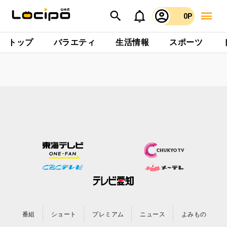
0P
トップ
バラエティ
生活情報
スポーツ
番組
ショート
プレミアム
ニュース
よみもの