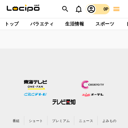
0P
トップ
バラエティ
生活情報
スポーツ
番組
ショート
プレミアム
ニュース
よみもの