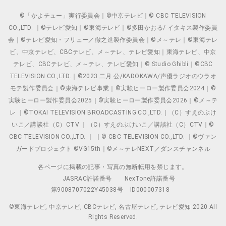
©「かよチュー」実行委員会｜©中京テレビ｜© CBC TELEVISION
CO.,LTD. ｜©テレビ愛知｜©東海テレビ｜©多田かおる/ イタキス製作委員
会｜©テレビ愛知・フリュー／徹之進製作委員会｜©メ～テレ｜©東海テレ
ビ、中京テレビ、CBCテレビ、メ～テレ、テレビ愛知｜東海テレビ、中京
テレビ、CBCテレビ、メ～テレ、テレビ愛知｜© Studio Ghibli｜©CBC
TELEVISION CO.,LTD.｜©2023 二月 公/KADOKAWA/声優ラジオのウラオ
モテ製作委員会｜©東海テレビ事業｜©実験ヒーロー製作委員会2024｜©
実験ヒーロー製作委員会2025｜©実験ヒーロー製作委員会2026｜©メ～テ
レ ｜©TOKAI TELEVISION BROADCASTING CO.,LTD.｜（C）すえのぶけ
いこ／講談社（C）CTV ｜（C）すえのぶけいこ／講談社（C）CTV｜©
CBC TELEVISION CO.,LTD. ｜ ｜© CBC TELEVISION CO.,LTD. ｜©ヴァン
ガードプロジェクト ©VG15th｜©メ～テレNEXT／ダンスチャンネル
各ページに掲載の記事・写真の無断転用を禁じます。
JASRAC許諾番号
NexTone許諾番号
第9008707022Y45038号
ID000007318
©東海テレビ, 中京テレビ, CBCテレビ, 名古屋テレビ, テレビ愛知 2020 All
Rights Reserved.