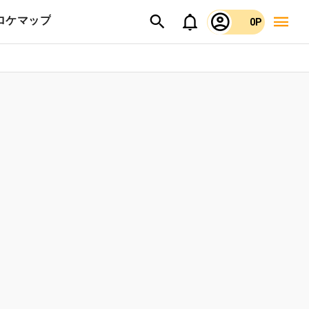
ロケマップ
0P