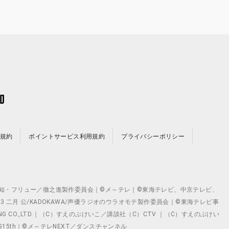
規約
ポイントサービス利用規約
プライバシーポリシー
©テレビ愛知・フリュー／徹之進製作委員会｜©メ～テレ｜©東海テレビ、中京テレビ、
©2023 二月 公/KADOKAWA/声優ラジオのウラオモテ製作委員会｜©東海テレビ事
ING CO.,LTD.｜（C）すえのぶけいこ／講談社（C）CTV ｜（C）すえのぶけい
クト ©VG15th｜©メ～テレNEXT／ダンスチャンネル