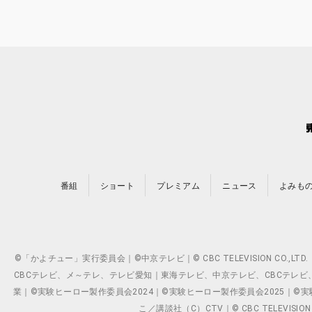
番組
ショート
プレミアム
ニュース
よみも
©「かよチュー」実行委員会｜©中京テレビ｜© CBC TELEVISION C
CBCテレビ、メ～テレ、テレビ愛知｜東海テレビ、中京テレビ、CBCテレビ、メ～テレ、テ
業｜©実験ヒーロー製作委員会2024｜©実験ヒーロー製作委員会2025｜©実験ヒーロー
こ／講談社（C）CTV｜© CBC TELEVISION