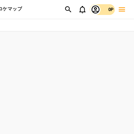
ロケマップ
0P