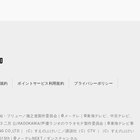
規約
ポイントサービス利用規約
プライバシーポリシー
©テレビ愛知・フリュー／徹之進製作委員会｜©メ～テレ｜©東海テレビ、中京テレビ、
©2023 二月 公/KADOKAWA/声優ラジオのウラオモテ製作委員会｜©東海テレビ事
ING CO.,LTD.｜（C）すえのぶけいこ／講談社（C）CTV ｜（C）すえのぶけい
クト ©VG15th｜©メ～テレNEXT／ダンスチャンネル