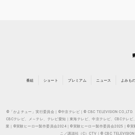
番組
ショート
プレミアム
ニュース
よみも
©「かよチュー」実行委員会｜©中京テレビ｜© CBC TELEVISION C
CBCテレビ、メ～テレ、テレビ愛知｜東海テレビ、中京テレビ、CBCテレビ、メ～テレ、テ
業｜©実験ヒーロー製作委員会2024｜©実験ヒーロー製作委員会2025｜©実験ヒーロー
こ／講談社（C）CTV｜© CBC TELEVISION