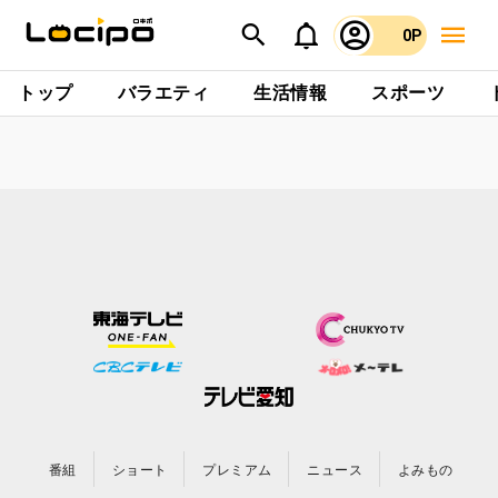
0P
トップ
バラエティ
生活情報
スポーツ
番組
ショート
プレミアム
ニュース
よみもの