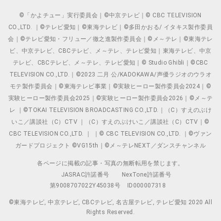
©「かよチュー」実行委員会｜©中京テレビ｜© CBC TELEVISION
CO.,LTD. ｜©テレビ愛知｜©東海テレビ｜©多田かおる/ イタキス製作委員
会｜©テレビ愛知・フリュー／徹之進製作委員会｜©メ～テレ｜©東海テレ
ビ、中京テレビ、CBCテレビ、メ～テレ、テレビ愛知｜東海テレビ、中京
テレビ、CBCテレビ、メ～テレ、テレビ愛知｜© Studio Ghibli｜©CBC
TELEVISION CO.,LTD.｜©2023 二月 公/KADOKAWA/声優ラジオのウラオ
モテ製作委員会｜©東海テレビ事業｜©実験ヒーロー製作委員会2024｜©
実験ヒーロー製作委員会2025｜©実験ヒーロー製作委員会2026｜©メ～テ
レ ｜©TOKAI TELEVISION BROADCASTING CO.,LTD.｜（C）すえのぶけ
いこ／講談社（C）CTV ｜（C）すえのぶけいこ／講談社（C）CTV｜©
CBC TELEVISION CO.,LTD. ｜ ｜© CBC TELEVISION CO.,LTD. ｜©ヴァン
ガードプロジェクト ©VG15th｜©メ～テレNEXT／ダンスチャンネル
各ページに掲載の記事・写真の無断転用を禁じます。
JASRAC許諾番号
NexTone許諾番号
第9008707022Y45038号
ID000007318
©東海テレビ, 中京テレビ, CBCテレビ, 名古屋テレビ, テレビ愛知 2020 All
Rights Reserved.