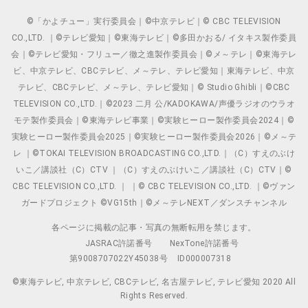
©「かよチュー」実行委員会｜©中京テレビ｜© CBC TELEVISION
CO.,LTD. ｜©テレビ愛知｜©東海テレビ｜©多田かおる/ イタキス製作委員
会｜©テレビ愛知・フリュー／徹之進製作委員会｜©メ～テレ｜©東海テレ
ビ、中京テレビ、CBCテレビ、メ～テレ、テレビ愛知｜東海テレビ、中京
テレビ、CBCテレビ、メ～テレ、テレビ愛知｜© Studio Ghibli｜©CBC
TELEVISION CO.,LTD.｜©2023 二月 公/KADOKAWA/声優ラジオのウラオ
モテ製作委員会｜©東海テレビ事業｜©実験ヒーロー製作委員会2024｜©
実験ヒーロー製作委員会2025｜©実験ヒーロー製作委員会2026｜©メ～テ
レ ｜©TOKAI TELEVISION BROADCASTING CO.,LTD.｜（C）すえのぶけ
いこ／講談社（C）CTV ｜（C）すえのぶけいこ／講談社（C）CTV｜©
CBC TELEVISION CO.,LTD. ｜ ｜© CBC TELEVISION CO.,LTD. ｜©ヴァン
ガードプロジェクト ©VG15th｜©メ～テレNEXT／ダンスチャンネル
各ページに掲載の記事・写真の無断転用を禁じます。
JASRAC許諾番号
NexTone許諾番号
第9008707022Y45038号
ID000007318
©東海テレビ, 中京テレビ, CBCテレビ, 名古屋テレビ, テレビ愛知 2020 All
Rights Reserved.