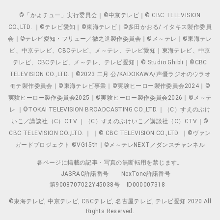
©「かよチュー」実行委員会｜©中京テレビ｜© CBC TELEVISION
CO.,LTD. ｜©テレビ愛知｜©東海テレビ｜©多田かおる/ イタキス製作委員
会｜©テレビ愛知・フリュー／徹之進製作委員会｜©メ～テレ｜©東海テレ
ビ、中京テレビ、CBCテレビ、メ～テレ、テレビ愛知｜東海テレビ、中京
テレビ、CBCテレビ、メ～テレ、テレビ愛知｜© Studio Ghibli｜©CBC
TELEVISION CO.,LTD.｜©2023 二月 公/KADOKAWA/声優ラジオのウラオ
モテ製作委員会｜©東海テレビ事業｜©実験ヒーロー製作委員会2024｜©
実験ヒーロー製作委員会2025｜©実験ヒーロー製作委員会2026｜©メ～テ
レ ｜©TOKAI TELEVISION BROADCASTING CO.,LTD.｜（C）すえのぶけ
いこ／講談社（C）CTV ｜（C）すえのぶけいこ／講談社（C）CTV｜©
CBC TELEVISION CO.,LTD. ｜ ｜© CBC TELEVISION CO.,LTD. ｜©ヴァン
ガードプロジェクト ©VG15th｜©メ～テレNEXT／ダンスチャンネル
各ページに掲載の記事・写真の無断転用を禁じます。
JASRAC許諾番号
NexTone許諾番号
第9008707022Y45038号
ID000007318
©東海テレビ, 中京テレビ, CBCテレビ, 名古屋テレビ, テレビ愛知 2020 All
Rights Reserved.