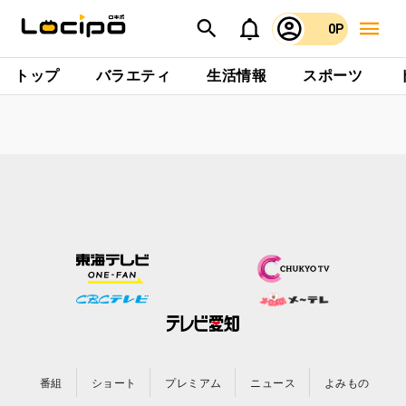
0P
トップ
バラエティ
生活情報
スポーツ
番組
ショート
プレミアム
ニュース
よみもの