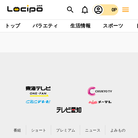
0P
トップ
バラエティ
生活情報
スポーツ
番組
ショート
プレミアム
ニュース
よみもの