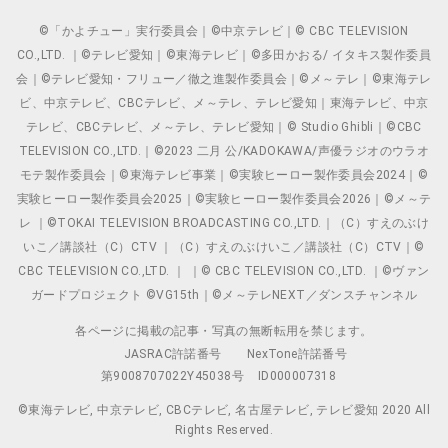
©「かよチュー」実行委員会｜©中京テレビ｜© CBC TELEVISION
CO.,LTD. ｜©テレビ愛知｜©東海テレビ｜©多田かおる/ イタキス製作委員
会｜©テレビ愛知・フリュー／徹之進製作委員会｜©メ～テレ｜©東海テレ
ビ、中京テレビ、CBCテレビ、メ～テレ、テレビ愛知｜東海テレビ、中京
テレビ、CBCテレビ、メ～テレ、テレビ愛知｜© Studio Ghibli｜©CBC
TELEVISION CO.,LTD.｜©2023 二月 公/KADOKAWA/声優ラジオのウラオ
モテ製作委員会｜©東海テレビ事業｜©実験ヒーロー製作委員会2024｜©
実験ヒーロー製作委員会2025｜©実験ヒーロー製作委員会2026｜©メ～テ
レ ｜©TOKAI TELEVISION BROADCASTING CO.,LTD.｜（C）すえのぶけ
いこ／講談社（C）CTV ｜（C）すえのぶけいこ／講談社（C）CTV｜©
CBC TELEVISION CO.,LTD. ｜ ｜© CBC TELEVISION CO.,LTD. ｜©ヴァン
ガードプロジェクト ©VG15th｜©メ～テレNEXT／ダンスチャンネル
各ページに掲載の記事・写真の無断転用を禁じます。
JASRAC許諾番号
NexTone許諾番号
第9008707022Y45038号
ID000007318
©東海テレビ, 中京テレビ, CBCテレビ, 名古屋テレビ, テレビ愛知 2020 All
Rights Reserved.