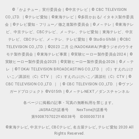
©「かよチュー」実行委員会｜©中京テレビ｜© CBC TELEVISION
CO.,LTD. ｜©テレビ愛知｜©東海テレビ｜©多田かおる/ イタキス製作委員
会｜©テレビ愛知・フリュー／徹之進製作委員会｜©メ～テレ｜©東海テレ
ビ、中京テレビ、CBCテレビ、メ～テレ、テレビ愛知｜東海テレビ、中京
テレビ、CBCテレビ、メ～テレ、テレビ愛知｜© Studio Ghibli｜©CBC
TELEVISION CO.,LTD.｜©2023 二月 公/KADOKAWA/声優ラジオのウラオ
モテ製作委員会｜©東海テレビ事業｜©実験ヒーロー製作委員会2024｜©
実験ヒーロー製作委員会2025｜©実験ヒーロー製作委員会2026｜©メ～テ
レ ｜©TOKAI TELEVISION BROADCASTING CO.,LTD.｜（C）すえのぶけ
いこ／講談社（C）CTV ｜（C）すえのぶけいこ／講談社（C）CTV｜©
CBC TELEVISION CO.,LTD. ｜ ｜© CBC TELEVISION CO.,LTD. ｜©ヴァン
ガードプロジェクト ©VG15th｜©メ～テレNEXT／ダンスチャンネル
各ページに掲載の記事・写真の無断転用を禁じます。
JASRAC許諾番号
NexTone許諾番号
第9008707022Y45038号
ID000007318
©東海テレビ, 中京テレビ, CBCテレビ, 名古屋テレビ, テレビ愛知 2020 All
Rights Reserved.