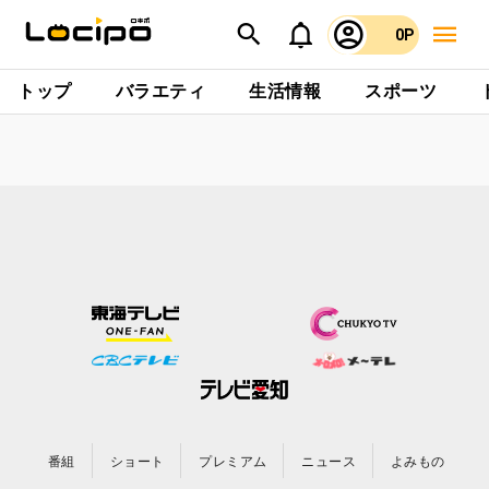
0P
トップ
バラエティ
生活情報
スポーツ
番組
ショート
プレミアム
ニュース
よみもの