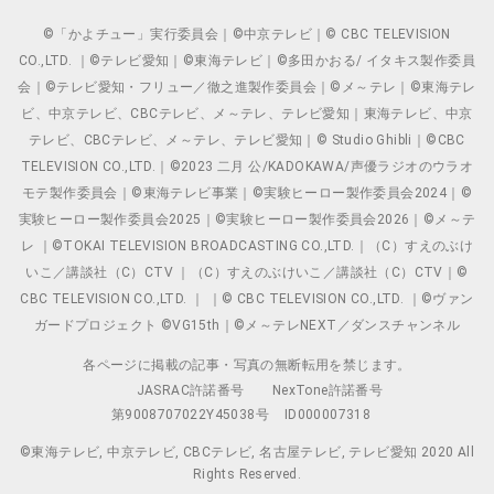
©「かよチュー」実行委員会｜©中京テレビ｜© CBC TELEVISION
CO.,LTD. ｜©テレビ愛知｜©東海テレビ｜©多田かおる/ イタキス製作委員
会｜©テレビ愛知・フリュー／徹之進製作委員会｜©メ～テレ｜©東海テレ
ビ、中京テレビ、CBCテレビ、メ～テレ、テレビ愛知｜東海テレビ、中京
テレビ、CBCテレビ、メ～テレ、テレビ愛知｜© Studio Ghibli｜©CBC
TELEVISION CO.,LTD.｜©2023 二月 公/KADOKAWA/声優ラジオのウラオ
モテ製作委員会｜©東海テレビ事業｜©実験ヒーロー製作委員会2024｜©
実験ヒーロー製作委員会2025｜©実験ヒーロー製作委員会2026｜©メ～テ
レ ｜©TOKAI TELEVISION BROADCASTING CO.,LTD.｜（C）すえのぶけ
いこ／講談社（C）CTV ｜（C）すえのぶけいこ／講談社（C）CTV｜©
CBC TELEVISION CO.,LTD. ｜ ｜© CBC TELEVISION CO.,LTD. ｜©ヴァン
ガードプロジェクト ©VG15th｜©メ～テレNEXT／ダンスチャンネル
各ページに掲載の記事・写真の無断転用を禁じます。
JASRAC許諾番号
NexTone許諾番号
第9008707022Y45038号
ID000007318
©東海テレビ, 中京テレビ, CBCテレビ, 名古屋テレビ, テレビ愛知 2020 All
Rights Reserved.