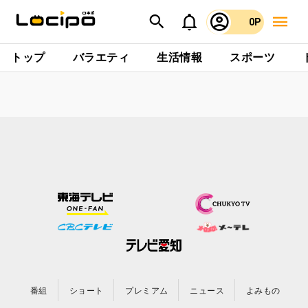
0P
トップ
バラエティ
生活情報
スポーツ
番組
ショート
プレミアム
ニュース
よみもの