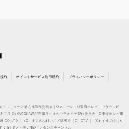
規約
ポイントサービス利用規約
プライバシーポリシー
©テレビ愛知・フリュー／徹之進製作委員会｜©メ～テレ｜©東海テレビ、中京テレビ、
©2023 二月 公/KADOKAWA/声優ラジオのウラオモテ製作委員会｜©東海テレビ事
ING CO.,LTD.｜（C）すえのぶけいこ／講談社（C）CTV ｜（C）すえのぶけい
クト ©VG15th｜©メ～テレNEXT／ダンスチャンネル