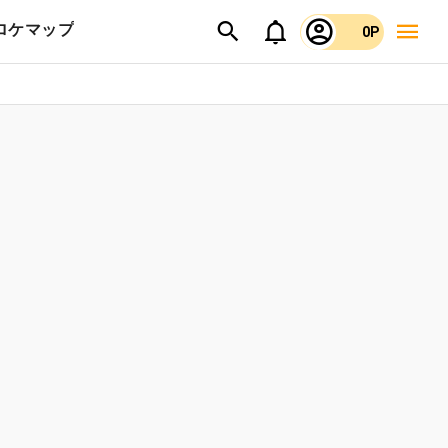
ロケマップ
0P