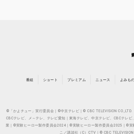
番組
ショート
プレミアム
ニュース
よみも
©「かよチュー」実行委員会｜©中京テレビ｜© CBC TELEVISION C
CBCテレビ、メ～テレ、テレビ愛知｜東海テレビ、中京テレビ、CBCテレビ、メ～テレ、テ
業｜©実験ヒーロー製作委員会2024｜©実験ヒーロー製作委員会2025｜©実験ヒーロー
こ／講談社（C）CTV｜© CBC TELEVISION