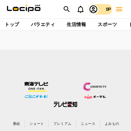
0P
トップ
バラエティ
生活情報
スポーツ
番組
ショート
プレミアム
ニュース
よみもの