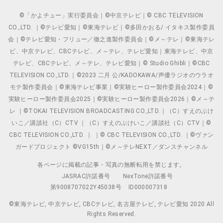
©「かよチュー」実行委員会｜©中京テレビ｜© CBC TELEVISION
CO.,LTD. ｜©テレビ愛知｜©東海テレビ｜©多田かおる/ イタキス製作委員
会｜©テレビ愛知・フリュー／徹之進製作委員会｜©メ～テレ｜©東海テレ
ビ、中京テレビ、CBCテレビ、メ～テレ、テレビ愛知｜東海テレビ、中京
テレビ、CBCテレビ、メ～テレ、テレビ愛知｜© Studio Ghibli｜©CBC
TELEVISION CO.,LTD.｜©2023 二月 公/KADOKAWA/声優ラジオのウラオ
モテ製作委員会｜©東海テレビ事業｜©実験ヒーロー製作委員会2024｜©
実験ヒーロー製作委員会2025｜©実験ヒーロー製作委員会2026｜©メ～テ
レ ｜©TOKAI TELEVISION BROADCASTING CO.,LTD.｜（C）すえのぶけ
いこ／講談社（C）CTV ｜（C）すえのぶけいこ／講談社（C）CTV｜©
CBC TELEVISION CO.,LTD. ｜ ｜© CBC TELEVISION CO.,LTD. ｜©ヴァン
ガードプロジェクト ©VG15th｜©メ～テレNEXT／ダンスチャンネル
各ページに掲載の記事・写真の無断転用を禁じます。
JASRAC許諾番号
NexTone許諾番号
第9008707022Y45038号
ID000007318
©東海テレビ, 中京テレビ, CBCテレビ, 名古屋テレビ, テレビ愛知 2020 All
Rights Reserved.