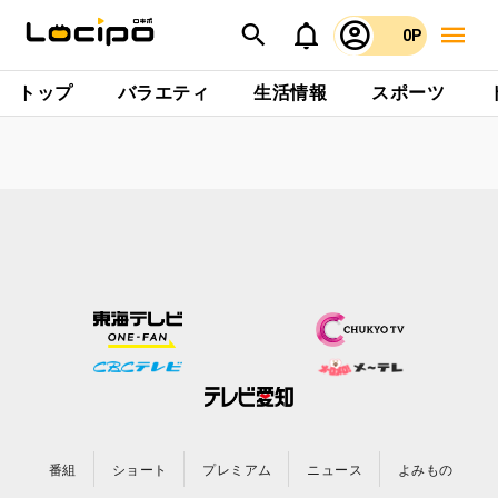
0P
トップ
バラエティ
生活情報
スポーツ
番組
ショート
プレミアム
ニュース
よみもの