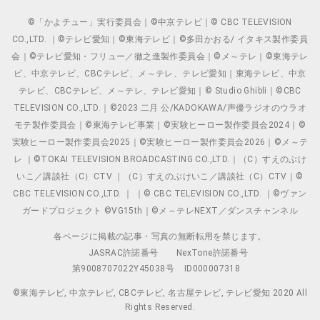
©「かよチュー」実行委員会｜©中京テレビ｜© CBC TELEVISION
CO.,LTD. ｜©テレビ愛知｜©東海テレビ｜©多田かおる/ イタキス製作委員
会｜©テレビ愛知・フリュー／徹之進製作委員会｜©メ～テレ｜©東海テレ
ビ、中京テレビ、CBCテレビ、メ～テレ、テレビ愛知｜東海テレビ、中京
テレビ、CBCテレビ、メ～テレ、テレビ愛知｜© Studio Ghibli｜©CBC
TELEVISION CO.,LTD.｜©2023 二月 公/KADOKAWA/声優ラジオのウラオ
モテ製作委員会｜©東海テレビ事業｜©実験ヒーロー製作委員会2024｜©
実験ヒーロー製作委員会2025｜©実験ヒーロー製作委員会2026｜©メ～テ
レ ｜©TOKAI TELEVISION BROADCASTING CO.,LTD.｜（C）すえのぶけ
いこ／講談社（C）CTV ｜（C）すえのぶけいこ／講談社（C）CTV｜©
CBC TELEVISION CO.,LTD. ｜ ｜© CBC TELEVISION CO.,LTD. ｜©ヴァン
ガードプロジェクト ©VG15th｜©メ～テレNEXT／ダンスチャンネル
各ページに掲載の記事・写真の無断転用を禁じます。
JASRAC許諾番号
NexTone許諾番号
第9008707022Y45038号
ID000007318
©東海テレビ, 中京テレビ, CBCテレビ, 名古屋テレビ, テレビ愛知 2020 All
Rights Reserved.