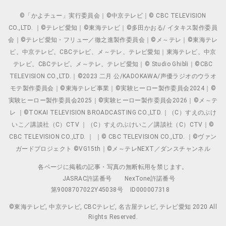
©「かよチュー」実行委員会｜©中京テレビ｜© CBC TELEVISION
CO.,LTD. ｜©テレビ愛知｜©東海テレビ｜©多田かおる/ イタキス製作委員
会｜©テレビ愛知・フリュー／徹之進製作委員会｜©メ～テレ｜©東海テレ
ビ、中京テレビ、CBCテレビ、メ～テレ、テレビ愛知｜東海テレビ、中京
テレビ、CBCテレビ、メ～テレ、テレビ愛知｜© Studio Ghibli｜©CBC
TELEVISION CO.,LTD.｜©2023 二月 公/KADOKAWA/声優ラジオのウラオ
モテ製作委員会｜©東海テレビ事業｜©実験ヒーロー製作委員会2024｜©
実験ヒーロー製作委員会2025｜©実験ヒーロー製作委員会2026｜©メ～テ
レ ｜©TOKAI TELEVISION BROADCASTING CO.,LTD.｜（C）すえのぶけ
いこ／講談社（C）CTV ｜（C）すえのぶけいこ／講談社（C）CTV｜©
CBC TELEVISION CO.,LTD. ｜ ｜© CBC TELEVISION CO.,LTD. ｜©ヴァン
ガードプロジェクト ©VG15th｜©メ～テレNEXT／ダンスチャンネル
各ページに掲載の記事・写真の無断転用を禁じます。
JASRAC許諾番号
NexTone許諾番号
第9008707022Y45038号
ID000007318
©東海テレビ, 中京テレビ, CBCテレビ, 名古屋テレビ, テレビ愛知 2020 All
Rights Reserved.