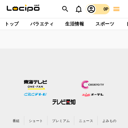
0P
トップ
バラエティ
生活情報
スポーツ
番組
ショート
プレミアム
ニュース
よみもの