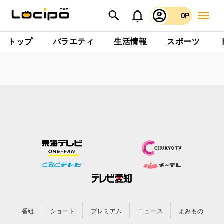
0P
トップ
バラエティ
生活情報
スポーツ
番組
ショート
プレミアム
ニュース
よみもの