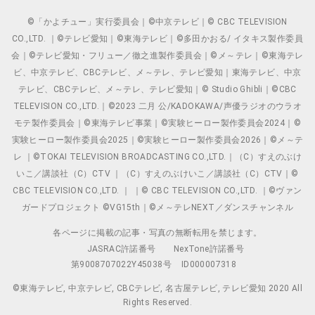
©「かよチュー」実行委員会｜©中京テレビ｜© CBC TELEVISION
CO.,LTD. ｜©テレビ愛知｜©東海テレビ｜©多田かおる/ イタキス製作委員
会｜©テレビ愛知・フリュー／徹之進製作委員会｜©メ～テレ｜©東海テレ
ビ、中京テレビ、CBCテレビ、メ～テレ、テレビ愛知｜東海テレビ、中京
テレビ、CBCテレビ、メ～テレ、テレビ愛知｜© Studio Ghibli｜©CBC
TELEVISION CO.,LTD.｜©2023 二月 公/KADOKAWA/声優ラジオのウラオ
モテ製作委員会｜©東海テレビ事業｜©実験ヒーロー製作委員会2024｜©
実験ヒーロー製作委員会2025｜©実験ヒーロー製作委員会2026｜©メ～テ
レ ｜©TOKAI TELEVISION BROADCASTING CO.,LTD.｜（C）すえのぶけ
いこ／講談社（C）CTV ｜（C）すえのぶけいこ／講談社（C）CTV｜©
CBC TELEVISION CO.,LTD. ｜ ｜© CBC TELEVISION CO.,LTD. ｜©ヴァン
ガードプロジェクト ©VG15th｜©メ～テレNEXT／ダンスチャンネル
各ページに掲載の記事・写真の無断転用を禁じます。
JASRAC許諾番号
NexTone許諾番号
第9008707022Y45038号
ID000007318
©東海テレビ, 中京テレビ, CBCテレビ, 名古屋テレビ, テレビ愛知 2020 All
Rights Reserved.