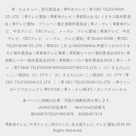
©「かよチュー」実行委員会｜©中京テレビ｜© CBC TELEVISION
CO.,LTD. ｜©テレビ愛知｜©東海テレビ｜©多田かおる/ イタキス製作委員
会｜©テレビ愛知・フリュー／徹之進製作委員会｜©メ～テレ｜©東海テレ
ビ、中京テレビ、CBCテレビ、メ～テレ、テレビ愛知｜東海テレビ、中京
テレビ、CBCテレビ、メ～テレ、テレビ愛知｜© Studio Ghibli｜©CBC
TELEVISION CO.,LTD.｜©2023 二月 公/KADOKAWA/声優ラジオのウラオ
モテ製作委員会｜©東海テレビ事業｜©実験ヒーロー製作委員会2024｜©
実験ヒーロー製作委員会2025｜©実験ヒーロー製作委員会2026｜©メ～テ
レ ｜©TOKAI TELEVISION BROADCASTING CO.,LTD.｜（C）すえのぶけ
いこ／講談社（C）CTV ｜（C）すえのぶけいこ／講談社（C）CTV｜©
CBC TELEVISION CO.,LTD. ｜ ｜© CBC TELEVISION CO.,LTD. ｜©ヴァン
ガードプロジェクト ©VG15th｜©メ～テレNEXT／ダンスチャンネル
各ページに掲載の記事・写真の無断転用を禁じます。
JASRAC許諾番号
NexTone許諾番号
第9008707022Y45038号
ID000007318
©東海テレビ, 中京テレビ, CBCテレビ, 名古屋テレビ, テレビ愛知 2020 All
Rights Reserved.