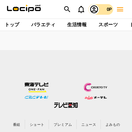
0P
トップ
バラエティ
生活情報
スポーツ
番組
ショート
プレミアム
ニュース
よみもの