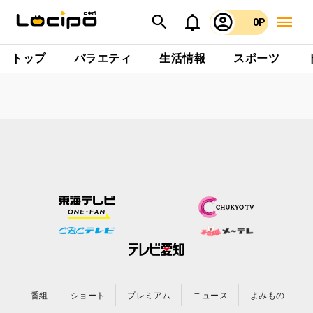
0P
トップ
バラエティ
生活情報
スポーツ
番組
ショート
プレミアム
ニュース
よみもの