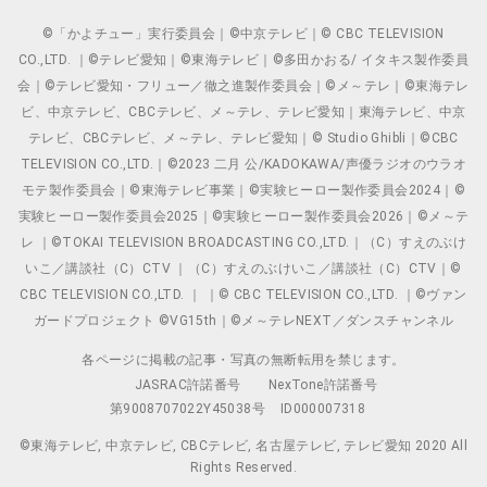
©「かよチュー」実行委員会｜©中京テレビ｜© CBC TELEVISION
CO.,LTD. ｜©テレビ愛知｜©東海テレビ｜©多田かおる/ イタキス製作委員
会｜©テレビ愛知・フリュー／徹之進製作委員会｜©メ～テレ｜©東海テレ
ビ、中京テレビ、CBCテレビ、メ～テレ、テレビ愛知｜東海テレビ、中京
テレビ、CBCテレビ、メ～テレ、テレビ愛知｜© Studio Ghibli｜©CBC
TELEVISION CO.,LTD.｜©2023 二月 公/KADOKAWA/声優ラジオのウラオ
モテ製作委員会｜©東海テレビ事業｜©実験ヒーロー製作委員会2024｜©
実験ヒーロー製作委員会2025｜©実験ヒーロー製作委員会2026｜©メ～テ
レ ｜©TOKAI TELEVISION BROADCASTING CO.,LTD.｜（C）すえのぶけ
いこ／講談社（C）CTV ｜（C）すえのぶけいこ／講談社（C）CTV｜©
CBC TELEVISION CO.,LTD. ｜ ｜© CBC TELEVISION CO.,LTD. ｜©ヴァン
ガードプロジェクト ©VG15th｜©メ～テレNEXT／ダンスチャンネル
各ページに掲載の記事・写真の無断転用を禁じます。
JASRAC許諾番号
NexTone許諾番号
第9008707022Y45038号
ID000007318
©東海テレビ, 中京テレビ, CBCテレビ, 名古屋テレビ, テレビ愛知 2020 All
Rights Reserved.