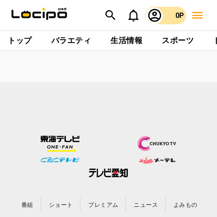
0P
トップ
バラエティ
生活情報
スポーツ
番組
ショート
プレミアム
ニュース
よみもの