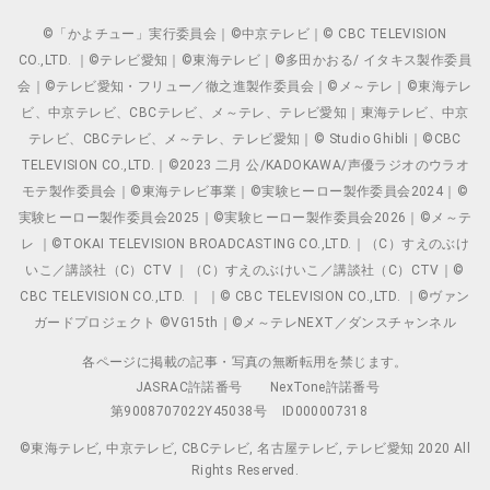
©「かよチュー」実行委員会｜©中京テレビ｜© CBC TELEVISION
CO.,LTD. ｜©テレビ愛知｜©東海テレビ｜©多田かおる/ イタキス製作委員
会｜©テレビ愛知・フリュー／徹之進製作委員会｜©メ～テレ｜©東海テレ
ビ、中京テレビ、CBCテレビ、メ～テレ、テレビ愛知｜東海テレビ、中京
テレビ、CBCテレビ、メ～テレ、テレビ愛知｜© Studio Ghibli｜©CBC
TELEVISION CO.,LTD.｜©2023 二月 公/KADOKAWA/声優ラジオのウラオ
モテ製作委員会｜©東海テレビ事業｜©実験ヒーロー製作委員会2024｜©
実験ヒーロー製作委員会2025｜©実験ヒーロー製作委員会2026｜©メ～テ
レ ｜©TOKAI TELEVISION BROADCASTING CO.,LTD.｜（C）すえのぶけ
いこ／講談社（C）CTV ｜（C）すえのぶけいこ／講談社（C）CTV｜©
CBC TELEVISION CO.,LTD. ｜ ｜© CBC TELEVISION CO.,LTD. ｜©ヴァン
ガードプロジェクト ©VG15th｜©メ～テレNEXT／ダンスチャンネル
各ページに掲載の記事・写真の無断転用を禁じます。
JASRAC許諾番号
NexTone許諾番号
第9008707022Y45038号
ID000007318
©東海テレビ, 中京テレビ, CBCテレビ, 名古屋テレビ, テレビ愛知 2020 All
Rights Reserved.