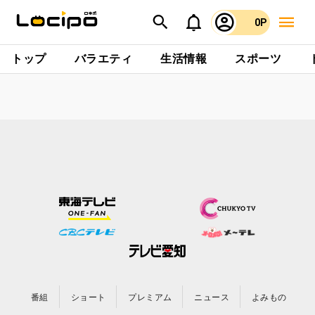
0P
トップ
バラエティ
生活情報
スポーツ
番組
ショート
プレミアム
ニュース
よみもの