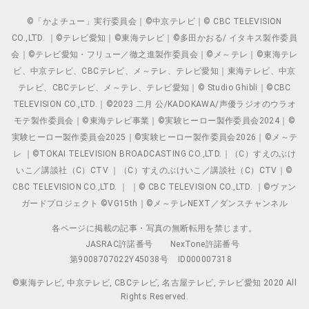
©「かよチュー」実行委員会｜©中京テレビ｜© CBC TELEVISION
CO.,LTD. ｜©テレビ愛知｜©東海テレビ｜©多田かおる/ イタキス製作委員
会｜©テレビ愛知・フリュー／徹之進製作委員会｜©メ～テレ｜©東海テレ
ビ、中京テレビ、CBCテレビ、メ～テレ、テレビ愛知｜東海テレビ、中京
テレビ、CBCテレビ、メ～テレ、テレビ愛知｜© Studio Ghibli｜©CBC
TELEVISION CO.,LTD.｜©2023 二月 公/KADOKAWA/声優ラジオのウラオ
モテ製作委員会｜©東海テレビ事業｜©実験ヒーロー製作委員会2024｜©
実験ヒーロー製作委員会2025｜©実験ヒーロー製作委員会2026｜©メ～テ
レ ｜©TOKAI TELEVISION BROADCASTING CO.,LTD.｜（C）すえのぶけ
いこ／講談社（C）CTV ｜（C）すえのぶけいこ／講談社（C）CTV｜©
CBC TELEVISION CO.,LTD. ｜ ｜© CBC TELEVISION CO.,LTD. ｜©ヴァン
ガードプロジェクト ©VG15th｜©メ～テレNEXT／ダンスチャンネル
各ページに掲載の記事・写真の無断転用を禁じます。
JASRAC許諾番号
NexTone許諾番号
第9008707022Y45038号
ID000007318
©東海テレビ, 中京テレビ, CBCテレビ, 名古屋テレビ, テレビ愛知 2020 All
Rights Reserved.