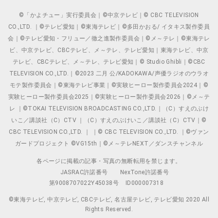
©「かよチュー」実行委員会｜©中京テレビ｜© CBC TELEVISION
CO.,LTD. ｜©テレビ愛知｜©東海テレビ｜©多田かおる/ イタキス製作委員
会｜©テレビ愛知・フリュー／徹之進製作委員会｜©メ～テレ｜©東海テレ
ビ、中京テレビ、CBCテレビ、メ～テレ、テレビ愛知｜東海テレビ、中京
テレビ、CBCテレビ、メ～テレ、テレビ愛知｜© Studio Ghibli｜©CBC
TELEVISION CO.,LTD.｜©2023 二月 公/KADOKAWA/声優ラジオのウラオ
モテ製作委員会｜©東海テレビ事業｜©実験ヒーロー製作委員会2024｜©
実験ヒーロー製作委員会2025｜©実験ヒーロー製作委員会2026｜©メ～テ
レ ｜©TOKAI TELEVISION BROADCASTING CO.,LTD.｜（C）すえのぶけ
いこ／講談社（C）CTV ｜（C）すえのぶけいこ／講談社（C）CTV｜©
CBC TELEVISION CO.,LTD. ｜ ｜© CBC TELEVISION CO.,LTD. ｜©ヴァン
ガードプロジェクト ©VG15th｜©メ～テレNEXT／ダンスチャンネル
各ページに掲載の記事・写真の無断転用を禁じます。
JASRAC許諾番号
NexTone許諾番号
第9008707022Y45038号
ID000007318
©東海テレビ, 中京テレビ, CBCテレビ, 名古屋テレビ, テレビ愛知 2020 All
Rights Reserved.