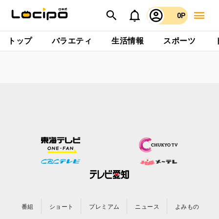
0P
トップ
バラエティ
生活情報
スポーツ
番組
ショート
プレミアム
ニュース
よみもの