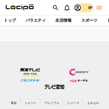
0P
トップ
バラエティ
生活情報
スポーツ
番組
ショート
プレミアム
ニュース
よみもの