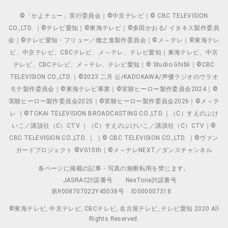
©「かよチュー」実行委員会｜©中京テレビ｜© CBC TELEVISION
CO.,LTD. ｜©テレビ愛知｜©東海テレビ｜©多田かおる/ イタキス製作委員
会｜©テレビ愛知・フリュー／徹之進製作委員会｜©メ～テレ｜©東海テレ
ビ、中京テレビ、CBCテレビ、メ～テレ、テレビ愛知｜東海テレビ、中京
テレビ、CBCテレビ、メ～テレ、テレビ愛知｜© Studio Ghibli｜©CBC
TELEVISION CO.,LTD.｜©2023 二月 公/KADOKAWA/声優ラジオのウラオ
モテ製作委員会｜©東海テレビ事業｜©実験ヒーロー製作委員会2024｜©
実験ヒーロー製作委員会2025｜©実験ヒーロー製作委員会2026｜©メ～テ
レ ｜©TOKAI TELEVISION BROADCASTING CO.,LTD.｜（C）すえのぶけ
いこ／講談社（C）CTV ｜（C）すえのぶけいこ／講談社（C）CTV｜©
CBC TELEVISION CO.,LTD. ｜ ｜© CBC TELEVISION CO.,LTD. ｜©ヴァン
ガードプロジェクト ©VG15th｜©メ～テレNEXT／ダンスチャンネル
各ページに掲載の記事・写真の無断転用を禁じます。
JASRAC許諾番号
NexTone許諾番号
第9008707022Y45038号
ID000007318
©東海テレビ, 中京テレビ, CBCテレビ, 名古屋テレビ, テレビ愛知 2020 All
Rights Reserved.