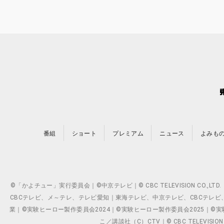
番組
ショート
プレミアム
ニュース
よみも
©「かよチュー」実行委員会｜©中京テレビ｜© CBC TELEVISION C
CBCテレビ、メ～テレ、テレビ愛知｜東海テレビ、中京テレビ、CBCテレビ、メ～テレ、テ
業｜©実験ヒーロー製作委員会2024｜©実験ヒーロー製作委員会2025｜©実験ヒーロー
こ／講談社（C）CTV｜© CBC TELEVISION