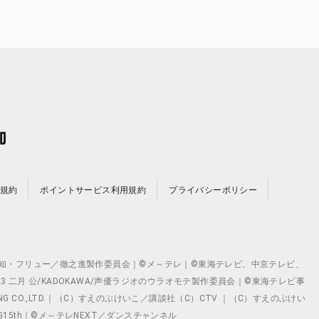
規約
ポイントサービス利用規約
プライバシーポリシー
©テレビ愛知・フリュー／徹之進製作委員会｜©メ～テレ｜©東海テレビ、中京テレビ、
©2023 二月 公/KADOKAWA/声優ラジオのウラオモテ製作委員会｜©東海テレビ事
ING CO.,LTD.｜（C）すえのぶけいこ／講談社（C）CTV ｜（C）すえのぶけい
クト ©VG15th｜©メ～テレNEXT／ダンスチャンネル