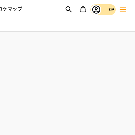
ロケマップ
0P