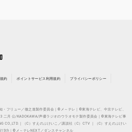
規約
ポイントサービス利用規約
プライバシーポリシー
©テレビ愛知・フリュー／徹之進製作委員会｜©メ～テレ｜©東海テレビ、中京テレビ、
©2023 二月 公/KADOKAWA/声優ラジオのウラオモテ製作委員会｜©東海テレビ事
ING CO.,LTD.｜（C）すえのぶけいこ／講談社（C）CTV ｜（C）すえのぶけい
クト ©VG15th｜©メ～テレNEXT／ダンスチャンネル