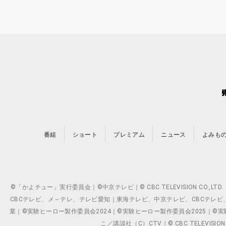
番組
ショート
プレミアム
ニュース
よみも
©「かよチュー」実行委員会｜©中京テレビ｜© CBC TELEVISION C
CBCテレビ、メ～テレ、テレビ愛知｜東海テレビ、中京テレビ、CBCテレビ、メ～テレ、テ
業｜©実験ヒーロー製作委員会2024｜©実験ヒーロー製作委員会2025｜©実験ヒーロー
こ／講談社（C）CTV｜© CBC TELEVISION