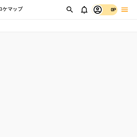
ロケマップ
0P