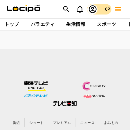
0P
トップ
バラエティ
生活情報
スポーツ
番組
ショート
プレミアム
ニュース
よみもの