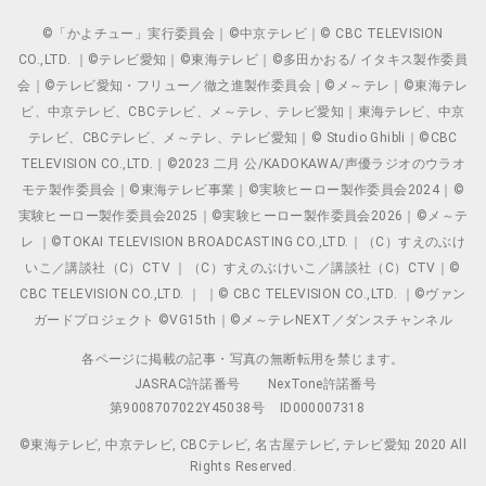
©「かよチュー」実行委員会｜©中京テレビ｜© CBC TELEVISION
CO.,LTD. ｜©テレビ愛知｜©東海テレビ｜©多田かおる/ イタキス製作委員
会｜©テレビ愛知・フリュー／徹之進製作委員会｜©メ～テレ｜©東海テレ
ビ、中京テレビ、CBCテレビ、メ～テレ、テレビ愛知｜東海テレビ、中京
テレビ、CBCテレビ、メ～テレ、テレビ愛知｜© Studio Ghibli｜©CBC
TELEVISION CO.,LTD.｜©2023 二月 公/KADOKAWA/声優ラジオのウラオ
モテ製作委員会｜©東海テレビ事業｜©実験ヒーロー製作委員会2024｜©
実験ヒーロー製作委員会2025｜©実験ヒーロー製作委員会2026｜©メ～テ
レ ｜©TOKAI TELEVISION BROADCASTING CO.,LTD.｜（C）すえのぶけ
いこ／講談社（C）CTV ｜（C）すえのぶけいこ／講談社（C）CTV｜©
CBC TELEVISION CO.,LTD. ｜ ｜© CBC TELEVISION CO.,LTD. ｜©ヴァン
ガードプロジェクト ©VG15th｜©メ～テレNEXT／ダンスチャンネル
各ページに掲載の記事・写真の無断転用を禁じます。
JASRAC許諾番号
NexTone許諾番号
第9008707022Y45038号
ID000007318
©東海テレビ, 中京テレビ, CBCテレビ, 名古屋テレビ, テレビ愛知 2020 All
Rights Reserved.