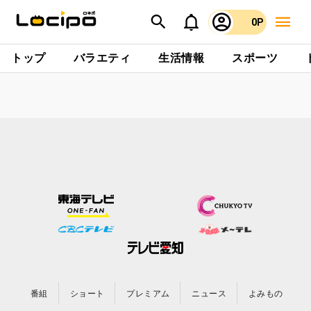
0P
トップ
バラエティ
生活情報
スポーツ
番組
ショート
プレミアム
ニュース
よみもの