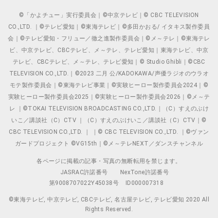
©「かよチュー」実行委員会｜©中京テレビ｜© CBC TELEVISION
CO.,LTD. ｜©テレビ愛知｜©東海テレビ｜©多田かおる/ イタキス製作委員
会｜©テレビ愛知・フリュー／徹之進製作委員会｜©メ～テレ｜©東海テレ
ビ、中京テレビ、CBCテレビ、メ～テレ、テレビ愛知｜東海テレビ、中京
テレビ、CBCテレビ、メ～テレ、テレビ愛知｜© Studio Ghibli｜©CBC
TELEVISION CO.,LTD.｜©2023 二月 公/KADOKAWA/声優ラジオのウラオ
モテ製作委員会｜©東海テレビ事業｜©実験ヒーロー製作委員会2024｜©
実験ヒーロー製作委員会2025｜©実験ヒーロー製作委員会2026｜©メ～テ
レ ｜©TOKAI TELEVISION BROADCASTING CO.,LTD.｜（C）すえのぶけ
いこ／講談社（C）CTV ｜（C）すえのぶけいこ／講談社（C）CTV｜©
CBC TELEVISION CO.,LTD. ｜ ｜© CBC TELEVISION CO.,LTD. ｜©ヴァン
ガードプロジェクト ©VG15th｜©メ～テレNEXT／ダンスチャンネル
各ページに掲載の記事・写真の無断転用を禁じます。
JASRAC許諾番号
NexTone許諾番号
第9008707022Y45038号
ID000007318
©東海テレビ, 中京テレビ, CBCテレビ, 名古屋テレビ, テレビ愛知 2020 All
Rights Reserved.