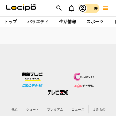
0P
トップ
バラエティ
生活情報
スポーツ
番組
ショート
プレミアム
ニュース
よみもの