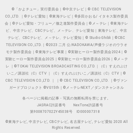
©「かよチュー」実行委員会｜©中京テレビ｜© CBC TELEVISION
CO.,LTD. ｜©テレビ愛知｜©東海テレビ｜©多田かおる/ イタキス製作委員
会｜©テレビ愛知・フリュー／徹之進製作委員会｜©メ～テレ｜©東海テレ
ビ、中京テレビ、CBCテレビ、メ～テレ、テレビ愛知｜東海テレビ、中京
テレビ、CBCテレビ、メ～テレ、テレビ愛知｜© Studio Ghibli｜©CBC
TELEVISION CO.,LTD.｜©2023 二月 公/KADOKAWA/声優ラジオのウラオ
モテ製作委員会｜©東海テレビ事業｜©実験ヒーロー製作委員会2024｜©
実験ヒーロー製作委員会2025｜©実験ヒーロー製作委員会2026｜©メ～テ
レ ｜©TOKAI TELEVISION BROADCASTING CO.,LTD.｜（C）すえのぶけ
いこ／講談社（C）CTV ｜（C）すえのぶけいこ／講談社（C）CTV｜©
CBC TELEVISION CO.,LTD. ｜ ｜© CBC TELEVISION CO.,LTD. ｜©ヴァン
ガードプロジェクト ©VG15th｜©メ～テレNEXT／ダンスチャンネル
各ページに掲載の記事・写真の無断転用を禁じます。
JASRAC許諾番号
NexTone許諾番号
第9008707022Y45038号
ID000007318
©東海テレビ, 中京テレビ, CBCテレビ, 名古屋テレビ, テレビ愛知 2020 All
Rights Reserved.