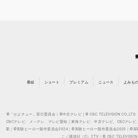
番組
ショート
プレミアム
ニュース
よみも
©「かよチュー」実行委員会｜©中京テレビ｜© CBC TELEVISION C
CBCテレビ、メ～テレ、テレビ愛知｜東海テレビ、中京テレビ、CBCテレビ、メ～テレ、テ
業｜©実験ヒーロー製作委員会2024｜©実験ヒーロー製作委員会2025｜©実験ヒーロー
こ／講談社（C）CTV｜© CBC TELEVISION