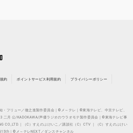
規約
ポイントサービス利用規約
プライバシーポリシー
©テレビ愛知・フリュー／徹之進製作委員会｜©メ～テレ｜©東海テレビ、中京テレビ、
©2023 二月 公/KADOKAWA/声優ラジオのウラオモテ製作委員会｜©東海テレビ事
ING CO.,LTD.｜（C）すえのぶけいこ／講談社（C）CTV ｜（C）すえのぶけい
クト ©VG15th｜©メ～テレNEXT／ダンスチャンネル