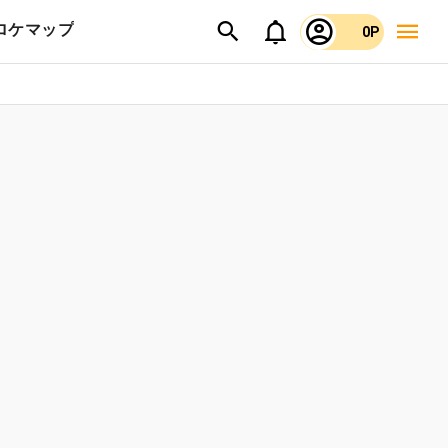
ロケマップ
0P