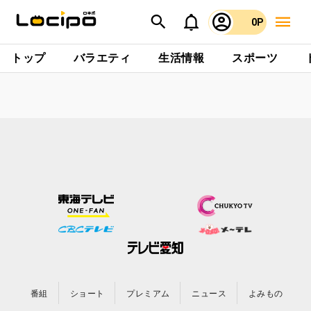
0P
トップ
バラエティ
生活情報
スポーツ
番組
ショート
プレミアム
ニュース
よみもの