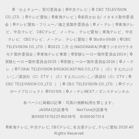
©「かよチュー」実行委員会｜©中京テレビ｜© CBC TELEVISION
CO.,LTD. ｜©テレビ愛知｜©東海テレビ｜©多田かおる/ イタキス製作委員
会｜©テレビ愛知・フリュー／徹之進製作委員会｜©メ～テレ｜©東海テレ
ビ、中京テレビ、CBCテレビ、メ～テレ、テレビ愛知｜東海テレビ、中京
テレビ、CBCテレビ、メ～テレ、テレビ愛知｜© Studio Ghibli｜©CBC
TELEVISION CO.,LTD.｜©2023 二月 公/KADOKAWA/声優ラジオのウラオ
モテ製作委員会｜©東海テレビ事業｜©実験ヒーロー製作委員会2024｜©
実験ヒーロー製作委員会2025｜©実験ヒーロー製作委員会2026｜©メ～テ
レ ｜©TOKAI TELEVISION BROADCASTING CO.,LTD.｜（C）すえのぶけ
いこ／講談社（C）CTV ｜（C）すえのぶけいこ／講談社（C）CTV｜©
CBC TELEVISION CO.,LTD. ｜ ｜© CBC TELEVISION CO.,LTD. ｜©ヴァン
ガードプロジェクト ©VG15th｜©メ～テレNEXT／ダンスチャンネル
各ページに掲載の記事・写真の無断転用を禁じます。
JASRAC許諾番号
NexTone許諾番号
第9008707022Y45038号
ID000007318
©東海テレビ, 中京テレビ, CBCテレビ, 名古屋テレビ, テレビ愛知 2020 All
Rights Reserved.