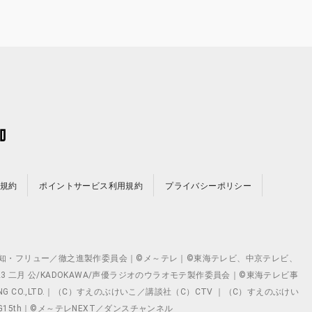
規約
ポイントサービス利用規約
プライバシーポリシー
©テレビ愛知・フリュー／徹之進製作委員会｜©メ～テレ｜©東海テレビ、中京テレビ、
©2023 二月 公/KADOKAWA/声優ラジオのウラオモテ製作委員会｜©東海テレビ事
ING CO.,LTD.｜（C）すえのぶけいこ／講談社（C）CTV ｜（C）すえのぶけい
クト ©VG15th｜©メ～テレNEXT／ダンスチャンネル