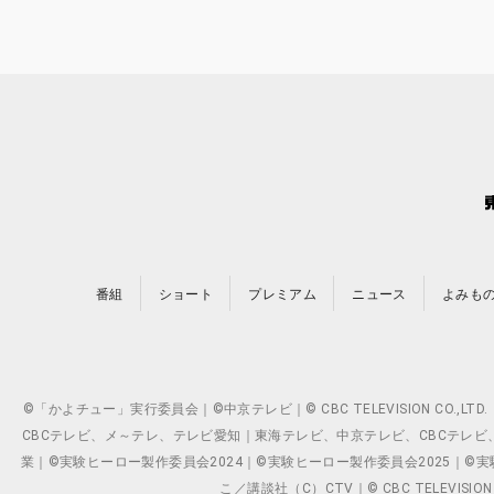
番組
ショート
プレミアム
ニュース
よみも
©「かよチュー」実行委員会｜©中京テレビ｜© CBC TELEVISION C
CBCテレビ、メ～テレ、テレビ愛知｜東海テレビ、中京テレビ、CBCテレビ、メ～テレ、テ
業｜©実験ヒーロー製作委員会2024｜©実験ヒーロー製作委員会2025｜©実験ヒーロー
こ／講談社（C）CTV｜© CBC TELEVISION