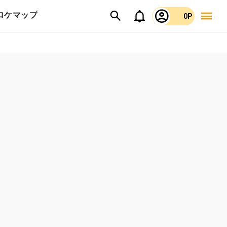
ロケマップ
0P