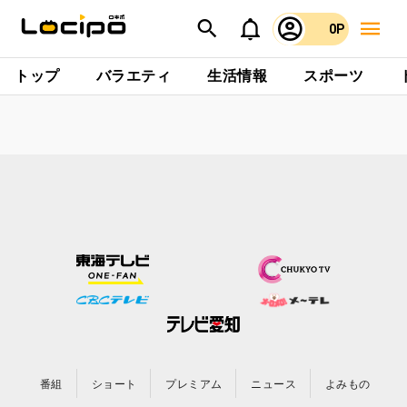
0P
トップ
バラエティ
生活情報
スポーツ
番組
ショート
プレミアム
ニュース
よみもの