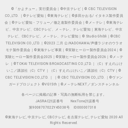
©「かよチュー」実行委員会｜©中京テレビ｜© CBC TELEVISION
CO.,LTD. ｜©テレビ愛知｜©東海テレビ｜©多田かおる/ イタキス製作委員
会｜©テレビ愛知・フリュー／徹之進製作委員会｜©メ～テレ｜©東海テレ
ビ、中京テレビ、CBCテレビ、メ～テレ、テレビ愛知｜東海テレビ、中京
テレビ、CBCテレビ、メ～テレ、テレビ愛知｜© Studio Ghibli｜©CBC
TELEVISION CO.,LTD.｜©2023 二月 公/KADOKAWA/声優ラジオのウラオ
モテ製作委員会｜©東海テレビ事業｜©実験ヒーロー製作委員会2024｜©
実験ヒーロー製作委員会2025｜©実験ヒーロー製作委員会2026｜©メ～テ
レ ｜©TOKAI TELEVISION BROADCASTING CO.,LTD.｜（C）すえのぶけ
いこ／講談社（C）CTV ｜（C）すえのぶけいこ／講談社（C）CTV｜©
CBC TELEVISION CO.,LTD. ｜ ｜© CBC TELEVISION CO.,LTD. ｜©ヴァン
ガードプロジェクト ©VG15th｜©メ～テレNEXT／ダンスチャンネル
各ページに掲載の記事・写真の無断転用を禁じます。
JASRAC許諾番号
NexTone許諾番号
第9008707022Y45038号
ID000007318
©東海テレビ, 中京テレビ, CBCテレビ, 名古屋テレビ, テレビ愛知 2020 All
Rights Reserved.