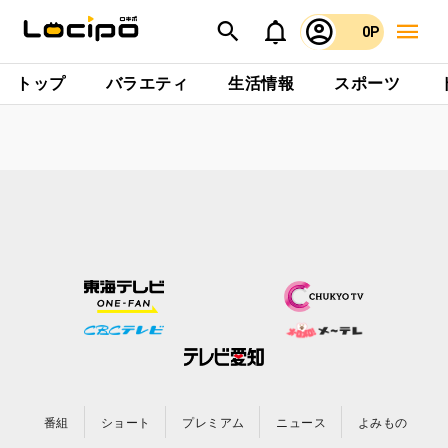
0P
トップ
バラエティ
生活情報
スポーツ
番組
ショート
プレミアム
ニュース
よみもの