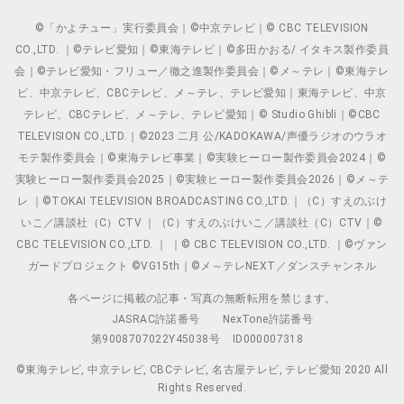
©「かよチュー」実行委員会｜©中京テレビ｜© CBC TELEVISION
CO.,LTD. ｜©テレビ愛知｜©東海テレビ｜©多田かおる/ イタキス製作委員
会｜©テレビ愛知・フリュー／徹之進製作委員会｜©メ～テレ｜©東海テレ
ビ、中京テレビ、CBCテレビ、メ～テレ、テレビ愛知｜東海テレビ、中京
テレビ、CBCテレビ、メ～テレ、テレビ愛知｜© Studio Ghibli｜©CBC
TELEVISION CO.,LTD.｜©2023 二月 公/KADOKAWA/声優ラジオのウラオ
モテ製作委員会｜©東海テレビ事業｜©実験ヒーロー製作委員会2024｜©
実験ヒーロー製作委員会2025｜©実験ヒーロー製作委員会2026｜©メ～テ
レ ｜©TOKAI TELEVISION BROADCASTING CO.,LTD.｜（C）すえのぶけ
いこ／講談社（C）CTV ｜（C）すえのぶけいこ／講談社（C）CTV｜©
CBC TELEVISION CO.,LTD. ｜ ｜© CBC TELEVISION CO.,LTD. ｜©ヴァン
ガードプロジェクト ©VG15th｜©メ～テレNEXT／ダンスチャンネル
各ページに掲載の記事・写真の無断転用を禁じます。
JASRAC許諾番号
NexTone許諾番号
第9008707022Y45038号
ID000007318
©東海テレビ, 中京テレビ, CBCテレビ, 名古屋テレビ, テレビ愛知 2020 All
Rights Reserved.