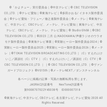
©「かよチュー」実行委員会｜©中京テレビ｜© CBC TELEVISION
CO.,LTD. ｜©テレビ愛知｜©東海テレビ｜©多田かおる/ イタキス製作委員
会｜©テレビ愛知・フリュー／徹之進製作委員会｜©メ～テレ｜©東海テレ
ビ、中京テレビ、CBCテレビ、メ～テレ、テレビ愛知｜東海テレビ、中京
テレビ、CBCテレビ、メ～テレ、テレビ愛知｜© Studio Ghibli｜©CBC
TELEVISION CO.,LTD.｜©2023 二月 公/KADOKAWA/声優ラジオのウラオ
モテ製作委員会｜©東海テレビ事業｜©実験ヒーロー製作委員会2024｜©
実験ヒーロー製作委員会2025｜©実験ヒーロー製作委員会2026｜©メ～テ
レ ｜©TOKAI TELEVISION BROADCASTING CO.,LTD.｜（C）すえのぶけ
いこ／講談社（C）CTV ｜（C）すえのぶけいこ／講談社（C）CTV｜©
CBC TELEVISION CO.,LTD. ｜ ｜© CBC TELEVISION CO.,LTD. ｜©ヴァン
ガードプロジェクト ©VG15th｜©メ～テレNEXT／ダンスチャンネル
各ページに掲載の記事・写真の無断転用を禁じます。
JASRAC許諾番号
NexTone許諾番号
第9008707022Y45038号
ID000007318
©東海テレビ, 中京テレビ, CBCテレビ, 名古屋テレビ, テレビ愛知 2020 All
Rights Reserved.