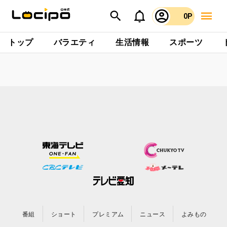
0P
トップ
バラエティ
生活情報
スポーツ
番組
ショート
プレミアム
ニュース
よみもの