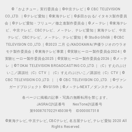
©「かよチュー」実行委員会｜©中京テレビ｜© CBC TELEVISION
CO.,LTD. ｜©テレビ愛知｜©東海テレビ｜©多田かおる/ イタキス製作委員
会｜©テレビ愛知・フリュー／徹之進製作委員会｜©メ～テレ｜©東海テレ
ビ、中京テレビ、CBCテレビ、メ～テレ、テレビ愛知｜東海テレビ、中京
テレビ、CBCテレビ、メ～テレ、テレビ愛知｜© Studio Ghibli｜©CBC
TELEVISION CO.,LTD.｜©2023 二月 公/KADOKAWA/声優ラジオのウラオ
モテ製作委員会｜©東海テレビ事業｜©実験ヒーロー製作委員会2024｜©
実験ヒーロー製作委員会2025｜©実験ヒーロー製作委員会2026｜©メ～テ
レ ｜©TOKAI TELEVISION BROADCASTING CO.,LTD.｜（C）すえのぶけ
いこ／講談社（C）CTV ｜（C）すえのぶけいこ／講談社（C）CTV｜©
CBC TELEVISION CO.,LTD. ｜ ｜© CBC TELEVISION CO.,LTD. ｜©ヴァン
ガードプロジェクト ©VG15th｜©メ～テレNEXT／ダンスチャンネル
各ページに掲載の記事・写真の無断転用を禁じます。
JASRAC許諾番号
NexTone許諾番号
第9008707022Y45038号
ID000007318
©東海テレビ, 中京テレビ, CBCテレビ, 名古屋テレビ, テレビ愛知 2020 All
Rights Reserved.