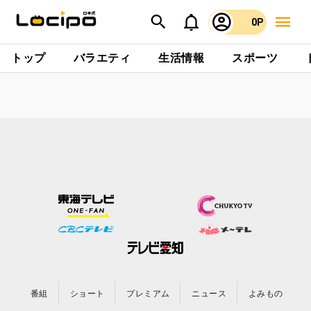
0P
トップ
バラエティ
生活情報
スポーツ
番組
ショート
プレミアム
ニュース
よみもの