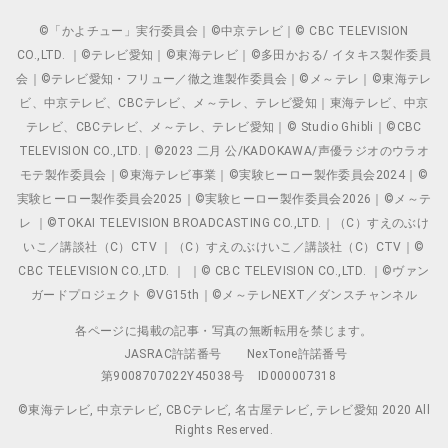
©「かよチュー」実行委員会｜©中京テレビ｜© CBC TELEVISION
CO.,LTD. ｜©テレビ愛知｜©東海テレビ｜©多田かおる/ イタキス製作委員
会｜©テレビ愛知・フリュー／徹之進製作委員会｜©メ～テレ｜©東海テレ
ビ、中京テレビ、CBCテレビ、メ～テレ、テレビ愛知｜東海テレビ、中京
テレビ、CBCテレビ、メ～テレ、テレビ愛知｜© Studio Ghibli｜©CBC
TELEVISION CO.,LTD.｜©2023 二月 公/KADOKAWA/声優ラジオのウラオ
モテ製作委員会｜©東海テレビ事業｜©実験ヒーロー製作委員会2024｜©
実験ヒーロー製作委員会2025｜©実験ヒーロー製作委員会2026｜©メ～テ
レ ｜©TOKAI TELEVISION BROADCASTING CO.,LTD.｜（C）すえのぶけ
いこ／講談社（C）CTV ｜（C）すえのぶけいこ／講談社（C）CTV｜©
CBC TELEVISION CO.,LTD. ｜ ｜© CBC TELEVISION CO.,LTD. ｜©ヴァン
ガードプロジェクト ©VG15th｜©メ～テレNEXT／ダンスチャンネル
各ページに掲載の記事・写真の無断転用を禁じます。
JASRAC許諾番号
NexTone許諾番号
第9008707022Y45038号
ID000007318
©東海テレビ, 中京テレビ, CBCテレビ, 名古屋テレビ, テレビ愛知 2020 All
Rights Reserved.