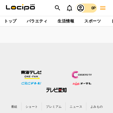
0P
トップ
バラエティ
生活情報
スポーツ
番組
ショート
プレミアム
ニュース
よみもの