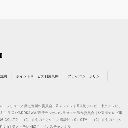
規約
ポイントサービス利用規約
プライバシーポリシー
©テレビ愛知・フリュー／徹之進製作委員会｜©メ～テレ｜©東海テレビ、中京テレビ、
©2023 二月 公/KADOKAWA/声優ラジオのウラオモテ製作委員会｜©東海テレビ事
ING CO.,LTD.｜（C）すえのぶけいこ／講談社（C）CTV ｜（C）すえのぶけい
クト ©VG15th｜©メ～テレNEXT／ダンスチャンネル