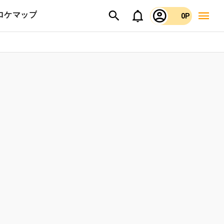
ロケマップ
0P