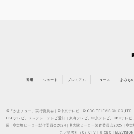
番組
ショート
プレミアム
ニュース
よみも
©「かよチュー」実行委員会｜©中京テレビ｜© CBC TELEVISION C
CBCテレビ、メ～テレ、テレビ愛知｜東海テレビ、中京テレビ、CBCテレビ、メ～テレ、テ
業｜©実験ヒーロー製作委員会2024｜©実験ヒーロー製作委員会2025｜©実験ヒーロー
こ／講談社（C）CTV｜© CBC TELEVISION