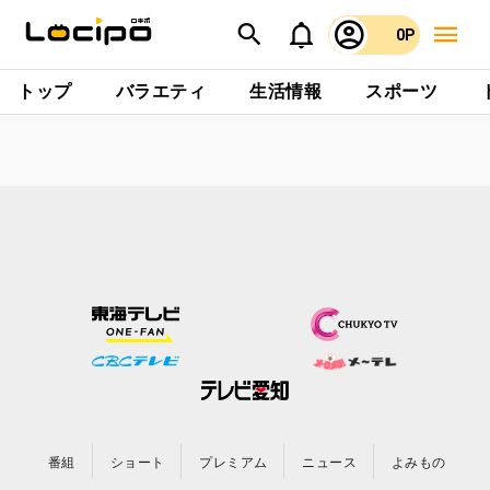
0P
トップ
バラエティ
生活情報
スポーツ
番組
ショート
プレミアム
ニュース
よみもの