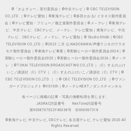
©「かよチュー」実行委員会｜©中京テレビ｜© CBC TELEVISION
CO.,LTD. ｜©テレビ愛知｜©東海テレビ｜©多田かおる/ イタキス製作委員
会｜©テレビ愛知・フリュー／徹之進製作委員会｜©メ～テレ｜©東海テレ
ビ、中京テレビ、CBCテレビ、メ～テレ、テレビ愛知｜東海テレビ、中京
テレビ、CBCテレビ、メ～テレ、テレビ愛知｜© Studio Ghibli｜©CBC
TELEVISION CO.,LTD.｜©2023 二月 公/KADOKAWA/声優ラジオのウラオ
モテ製作委員会｜©東海テレビ事業｜©実験ヒーロー製作委員会2024｜©
実験ヒーロー製作委員会2025｜©実験ヒーロー製作委員会2026｜©メ～テ
レ ｜©TOKAI TELEVISION BROADCASTING CO.,LTD.｜（C）すえのぶけ
いこ／講談社（C）CTV ｜（C）すえのぶけいこ／講談社（C）CTV｜©
CBC TELEVISION CO.,LTD. ｜ ｜© CBC TELEVISION CO.,LTD. ｜©ヴァン
ガードプロジェクト ©VG15th｜©メ～テレNEXT／ダンスチャンネル
各ページに掲載の記事・写真の無断転用を禁じます。
JASRAC許諾番号
NexTone許諾番号
第9008707022Y45038号
ID000007318
©東海テレビ, 中京テレビ, CBCテレビ, 名古屋テレビ, テレビ愛知 2020 All
Rights Reserved.