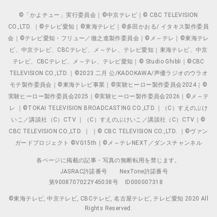
©「かよチュー」実行委員会｜©中京テレビ｜© CBC TELEVISION
CO.,LTD. ｜©テレビ愛知｜©東海テレビ｜©多田かおる/ イタキス製作委員
会｜©テレビ愛知・フリュー／徹之進製作委員会｜©メ～テレ｜©東海テレ
ビ、中京テレビ、CBCテレビ、メ～テレ、テレビ愛知｜東海テレビ、中京
テレビ、CBCテレビ、メ～テレ、テレビ愛知｜© Studio Ghibli｜©CBC
TELEVISION CO.,LTD.｜©2023 二月 公/KADOKAWA/声優ラジオのウラオ
モテ製作委員会｜©東海テレビ事業｜©実験ヒーロー製作委員会2024｜©
実験ヒーロー製作委員会2025｜©実験ヒーロー製作委員会2026｜©メ～テ
レ ｜©TOKAI TELEVISION BROADCASTING CO.,LTD.｜（C）すえのぶけ
いこ／講談社（C）CTV ｜（C）すえのぶけいこ／講談社（C）CTV｜©
CBC TELEVISION CO.,LTD. ｜ ｜© CBC TELEVISION CO.,LTD. ｜©ヴァン
ガードプロジェクト ©VG15th｜©メ～テレNEXT／ダンスチャンネル
各ページに掲載の記事・写真の無断転用を禁じます。
JASRAC許諾番号
NexTone許諾番号
第9008707022Y45038号
ID000007318
©東海テレビ, 中京テレビ, CBCテレビ, 名古屋テレビ, テレビ愛知 2020 All
Rights Reserved.