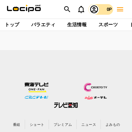
0P
トップ
バラエティ
生活情報
スポーツ
番組
ショート
プレミアム
ニュース
よみもの