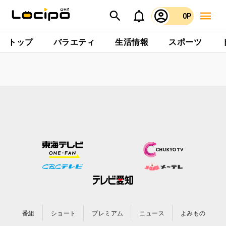
0P
トップ
バラエティ
生活情報
スポーツ
番組
ショート
プレミアム
ニュース
よみもの