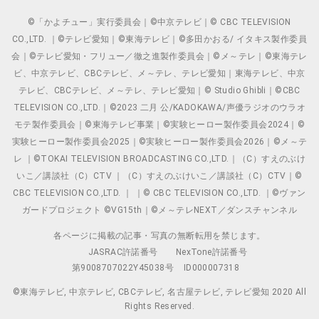
©「かよチュー」実行委員会｜©中京テレビ｜© CBC TELEVISION
CO.,LTD. ｜©テレビ愛知｜©東海テレビ｜©多田かおる/ イタキス製作委員
会｜©テレビ愛知・フリュー／徹之進製作委員会｜©メ～テレ｜©東海テレ
ビ、中京テレビ、CBCテレビ、メ～テレ、テレビ愛知｜東海テレビ、中京
テレビ、CBCテレビ、メ～テレ、テレビ愛知｜© Studio Ghibli｜©CBC
TELEVISION CO.,LTD.｜©2023 二月 公/KADOKAWA/声優ラジオのウラオ
モテ製作委員会｜©東海テレビ事業｜©実験ヒーロー製作委員会2024｜©
実験ヒーロー製作委員会2025｜©実験ヒーロー製作委員会2026｜©メ～テ
レ ｜©TOKAI TELEVISION BROADCASTING CO.,LTD.｜（C）すえのぶけ
いこ／講談社（C）CTV ｜（C）すえのぶけいこ／講談社（C）CTV｜©
CBC TELEVISION CO.,LTD. ｜ ｜© CBC TELEVISION CO.,LTD. ｜©ヴァン
ガードプロジェクト ©VG15th｜©メ～テレNEXT／ダンスチャンネル
各ページに掲載の記事・写真の無断転用を禁じます。
JASRAC許諾番号
NexTone許諾番号
第9008707022Y45038号
ID000007318
©東海テレビ, 中京テレビ, CBCテレビ, 名古屋テレビ, テレビ愛知 2020 All
Rights Reserved.