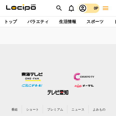
0P
トップ
バラエティ
生活情報
スポーツ
番組
ショート
プレミアム
ニュース
よみもの