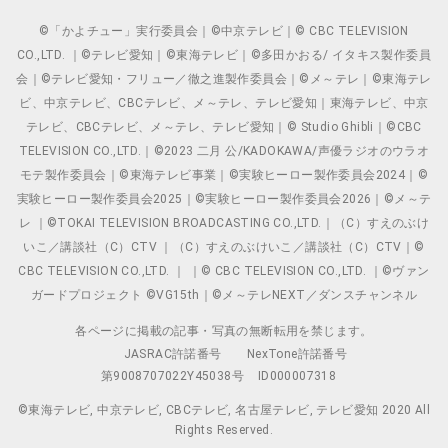
©「かよチュー」実行委員会｜©中京テレビ｜© CBC TELEVISION
CO.,LTD. ｜©テレビ愛知｜©東海テレビ｜©多田かおる/ イタキス製作委員
会｜©テレビ愛知・フリュー／徹之進製作委員会｜©メ～テレ｜©東海テレ
ビ、中京テレビ、CBCテレビ、メ～テレ、テレビ愛知｜東海テレビ、中京
テレビ、CBCテレビ、メ～テレ、テレビ愛知｜© Studio Ghibli｜©CBC
TELEVISION CO.,LTD.｜©2023 二月 公/KADOKAWA/声優ラジオのウラオ
モテ製作委員会｜©東海テレビ事業｜©実験ヒーロー製作委員会2024｜©
実験ヒーロー製作委員会2025｜©実験ヒーロー製作委員会2026｜©メ～テ
レ ｜©TOKAI TELEVISION BROADCASTING CO.,LTD.｜（C）すえのぶけ
いこ／講談社（C）CTV ｜（C）すえのぶけいこ／講談社（C）CTV｜©
CBC TELEVISION CO.,LTD. ｜ ｜© CBC TELEVISION CO.,LTD. ｜©ヴァン
ガードプロジェクト ©VG15th｜©メ～テレNEXT／ダンスチャンネル
各ページに掲載の記事・写真の無断転用を禁じます。
JASRAC許諾番号
NexTone許諾番号
第9008707022Y45038号
ID000007318
©東海テレビ, 中京テレビ, CBCテレビ, 名古屋テレビ, テレビ愛知 2020 All
Rights Reserved.