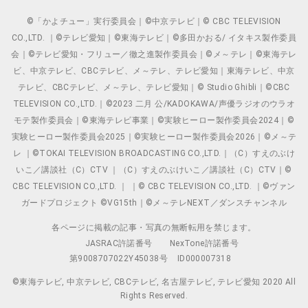
©「かよチュー」実行委員会｜©中京テレビ｜© CBC TELEVISION
CO.,LTD. ｜©テレビ愛知｜©東海テレビ｜©多田かおる/ イタキス製作委員
会｜©テレビ愛知・フリュー／徹之進製作委員会｜©メ～テレ｜©東海テレ
ビ、中京テレビ、CBCテレビ、メ～テレ、テレビ愛知｜東海テレビ、中京
テレビ、CBCテレビ、メ～テレ、テレビ愛知｜© Studio Ghibli｜©CBC
TELEVISION CO.,LTD.｜©2023 二月 公/KADOKAWA/声優ラジオのウラオ
モテ製作委員会｜©東海テレビ事業｜©実験ヒーロー製作委員会2024｜©
実験ヒーロー製作委員会2025｜©実験ヒーロー製作委員会2026｜©メ～テ
レ ｜©TOKAI TELEVISION BROADCASTING CO.,LTD.｜（C）すえのぶけ
いこ／講談社（C）CTV ｜（C）すえのぶけいこ／講談社（C）CTV｜©
CBC TELEVISION CO.,LTD. ｜ ｜© CBC TELEVISION CO.,LTD. ｜©ヴァン
ガードプロジェクト ©VG15th｜©メ～テレNEXT／ダンスチャンネル
各ページに掲載の記事・写真の無断転用を禁じます。
JASRAC許諾番号
NexTone許諾番号
第9008707022Y45038号
ID000007318
©東海テレビ, 中京テレビ, CBCテレビ, 名古屋テレビ, テレビ愛知 2020 All
Rights Reserved.