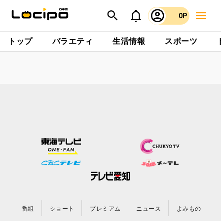
0P
トップ
バラエティ
生活情報
スポーツ
番組
ショート
プレミアム
ニュース
よみもの