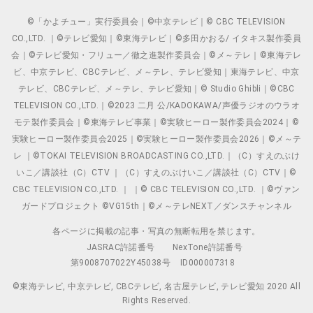
©「かよチュー」実行委員会｜©中京テレビ｜© CBC TELEVISION
CO.,LTD. ｜©テレビ愛知｜©東海テレビ｜©多田かおる/ イタキス製作委員
会｜©テレビ愛知・フリュー／徹之進製作委員会｜©メ～テレ｜©東海テレ
ビ、中京テレビ、CBCテレビ、メ～テレ、テレビ愛知｜東海テレビ、中京
テレビ、CBCテレビ、メ～テレ、テレビ愛知｜© Studio Ghibli｜©CBC
TELEVISION CO.,LTD.｜©2023 二月 公/KADOKAWA/声優ラジオのウラオ
モテ製作委員会｜©東海テレビ事業｜©実験ヒーロー製作委員会2024｜©
実験ヒーロー製作委員会2025｜©実験ヒーロー製作委員会2026｜©メ～テ
レ ｜©TOKAI TELEVISION BROADCASTING CO.,LTD.｜（C）すえのぶけ
いこ／講談社（C）CTV ｜（C）すえのぶけいこ／講談社（C）CTV｜©
CBC TELEVISION CO.,LTD. ｜ ｜© CBC TELEVISION CO.,LTD. ｜©ヴァン
ガードプロジェクト ©VG15th｜©メ～テレNEXT／ダンスチャンネル
各ページに掲載の記事・写真の無断転用を禁じます。
JASRAC許諾番号
NexTone許諾番号
第9008707022Y45038号
ID000007318
©東海テレビ, 中京テレビ, CBCテレビ, 名古屋テレビ, テレビ愛知 2020 All
Rights Reserved.