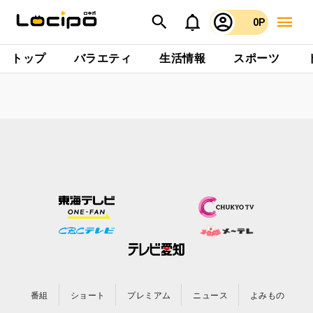
0P
トップ
バラエティ
生活情報
スポーツ
番組
ショート
プレミアム
ニュース
よみもの