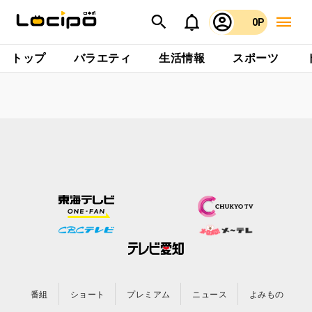
0P
トップ
バラエティ
生活情報
スポーツ
番組
ショート
プレミアム
ニュース
よみもの