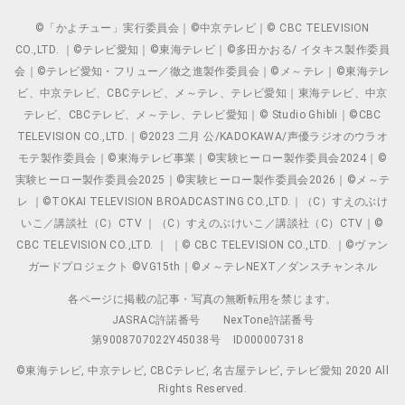
©「かよチュー」実行委員会｜©中京テレビ｜© CBC TELEVISION
CO.,LTD. ｜©テレビ愛知｜©東海テレビ｜©多田かおる/ イタキス製作委員
会｜©テレビ愛知・フリュー／徹之進製作委員会｜©メ～テレ｜©東海テレ
ビ、中京テレビ、CBCテレビ、メ～テレ、テレビ愛知｜東海テレビ、中京
テレビ、CBCテレビ、メ～テレ、テレビ愛知｜© Studio Ghibli｜©CBC
TELEVISION CO.,LTD.｜©2023 二月 公/KADOKAWA/声優ラジオのウラオ
モテ製作委員会｜©東海テレビ事業｜©実験ヒーロー製作委員会2024｜©
実験ヒーロー製作委員会2025｜©実験ヒーロー製作委員会2026｜©メ～テ
レ ｜©TOKAI TELEVISION BROADCASTING CO.,LTD.｜（C）すえのぶけ
いこ／講談社（C）CTV ｜（C）すえのぶけいこ／講談社（C）CTV｜©
CBC TELEVISION CO.,LTD. ｜ ｜© CBC TELEVISION CO.,LTD. ｜©ヴァン
ガードプロジェクト ©VG15th｜©メ～テレNEXT／ダンスチャンネル
各ページに掲載の記事・写真の無断転用を禁じます。
JASRAC許諾番号
NexTone許諾番号
第9008707022Y45038号
ID000007318
©東海テレビ, 中京テレビ, CBCテレビ, 名古屋テレビ, テレビ愛知 2020 All
Rights Reserved.