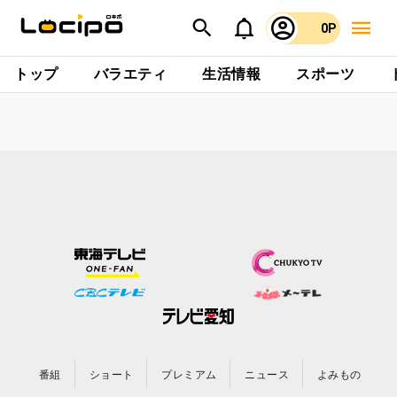
0P
トップ
バラエティ
生活情報
スポーツ
番組
ショート
プレミアム
ニュース
よみもの