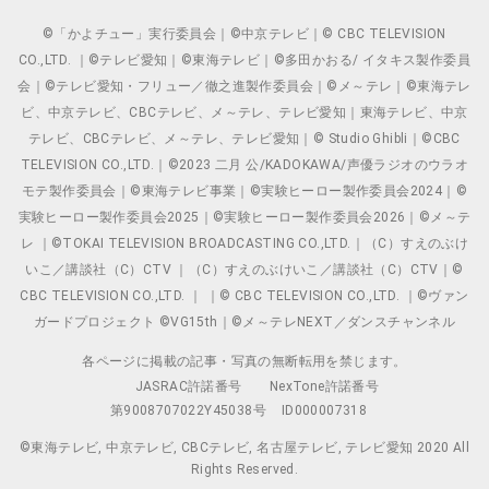
©「かよチュー」実行委員会｜©中京テレビ｜© CBC TELEVISION
CO.,LTD. ｜©テレビ愛知｜©東海テレビ｜©多田かおる/ イタキス製作委員
会｜©テレビ愛知・フリュー／徹之進製作委員会｜©メ～テレ｜©東海テレ
ビ、中京テレビ、CBCテレビ、メ～テレ、テレビ愛知｜東海テレビ、中京
テレビ、CBCテレビ、メ～テレ、テレビ愛知｜© Studio Ghibli｜©CBC
TELEVISION CO.,LTD.｜©2023 二月 公/KADOKAWA/声優ラジオのウラオ
モテ製作委員会｜©東海テレビ事業｜©実験ヒーロー製作委員会2024｜©
実験ヒーロー製作委員会2025｜©実験ヒーロー製作委員会2026｜©メ～テ
レ ｜©TOKAI TELEVISION BROADCASTING CO.,LTD.｜（C）すえのぶけ
いこ／講談社（C）CTV ｜（C）すえのぶけいこ／講談社（C）CTV｜©
CBC TELEVISION CO.,LTD. ｜ ｜© CBC TELEVISION CO.,LTD. ｜©ヴァン
ガードプロジェクト ©VG15th｜©メ～テレNEXT／ダンスチャンネル
各ページに掲載の記事・写真の無断転用を禁じます。
JASRAC許諾番号
NexTone許諾番号
第9008707022Y45038号
ID000007318
©東海テレビ, 中京テレビ, CBCテレビ, 名古屋テレビ, テレビ愛知 2020 All
Rights Reserved.