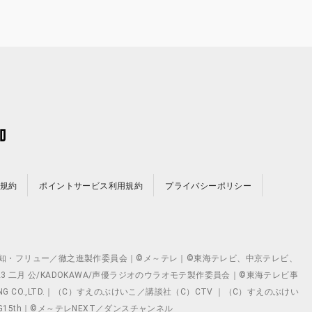
規約
ポイントサービス利用規約
プライバシーポリシー
©テレビ愛知・フリュー／徹之進製作委員会｜©メ～テレ｜©東海テレビ、中京テレビ、
©2023 二月 公/KADOKAWA/声優ラジオのウラオモテ製作委員会｜©東海テレビ事
ING CO.,LTD.｜（C）すえのぶけいこ／講談社（C）CTV ｜（C）すえのぶけい
クト ©VG15th｜©メ～テレNEXT／ダンスチャンネル