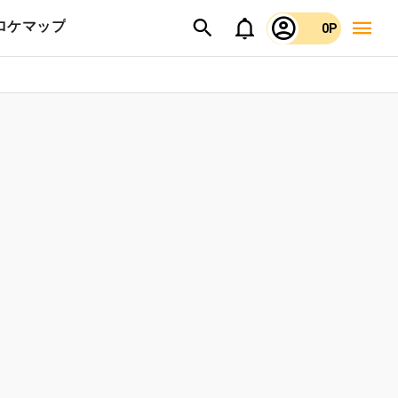
ロケマップ
0P