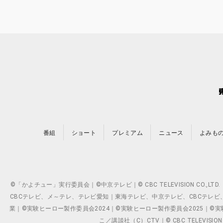
番組
ショート
プレミアム
ニュース
よみも
©「かよチュー」実行委員会｜©中京テレビ｜© CBC TELEVISION C
CBCテレビ、メ～テレ、テレビ愛知｜東海テレビ、中京テレビ、CBCテレビ、メ～テレ、テ
業｜©実験ヒーロー製作委員会2024｜©実験ヒーロー製作委員会2025｜©実験ヒーロー
こ／講談社（C）CTV｜© CBC TELEVISION