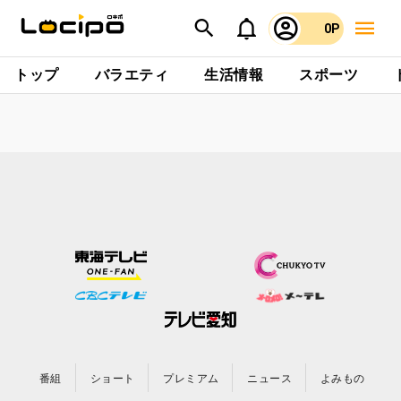
0P
トップ
バラエティ
生活情報
スポーツ
番組
ショート
プレミアム
ニュース
よみもの