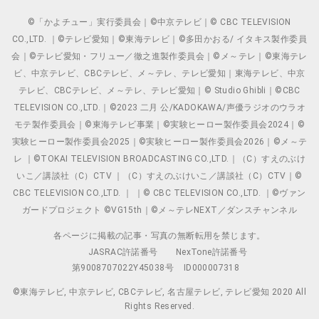
©「かよチュー」実行委員会｜©中京テレビ｜© CBC TELEVISION
CO.,LTD. ｜©テレビ愛知｜©東海テレビ｜©多田かおる/ イタキス製作委員
会｜©テレビ愛知・フリュー／徹之進製作委員会｜©メ～テレ｜©東海テレ
ビ、中京テレビ、CBCテレビ、メ～テレ、テレビ愛知｜東海テレビ、中京
テレビ、CBCテレビ、メ～テレ、テレビ愛知｜© Studio Ghibli｜©CBC
TELEVISION CO.,LTD.｜©2023 二月 公/KADOKAWA/声優ラジオのウラオ
モテ製作委員会｜©東海テレビ事業｜©実験ヒーロー製作委員会2024｜©
実験ヒーロー製作委員会2025｜©実験ヒーロー製作委員会2026｜©メ～テ
レ ｜©TOKAI TELEVISION BROADCASTING CO.,LTD.｜（C）すえのぶけ
いこ／講談社（C）CTV ｜（C）すえのぶけいこ／講談社（C）CTV｜©
CBC TELEVISION CO.,LTD. ｜ ｜© CBC TELEVISION CO.,LTD. ｜©ヴァン
ガードプロジェクト ©VG15th｜©メ～テレNEXT／ダンスチャンネル
各ページに掲載の記事・写真の無断転用を禁じます。
JASRAC許諾番号
NexTone許諾番号
第9008707022Y45038号
ID000007318
©東海テレビ, 中京テレビ, CBCテレビ, 名古屋テレビ, テレビ愛知 2020 All
Rights Reserved.