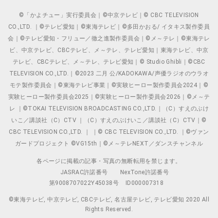
©「かよチュー」実行委員会｜©中京テレビ｜© CBC TELEVISION
CO.,LTD. ｜©テレビ愛知｜©東海テレビ｜©多田かおる/ イタキス製作委員
会｜©テレビ愛知・フリュー／徹之進製作委員会｜©メ～テレ｜©東海テレ
ビ、中京テレビ、CBCテレビ、メ～テレ、テレビ愛知｜東海テレビ、中京
テレビ、CBCテレビ、メ～テレ、テレビ愛知｜© Studio Ghibli｜©CBC
TELEVISION CO.,LTD.｜©2023 二月 公/KADOKAWA/声優ラジオのウラオ
モテ製作委員会｜©東海テレビ事業｜©実験ヒーロー製作委員会2024｜©
実験ヒーロー製作委員会2025｜©実験ヒーロー製作委員会2026｜©メ～テ
レ ｜©TOKAI TELEVISION BROADCASTING CO.,LTD.｜（C）すえのぶけ
いこ／講談社（C）CTV ｜（C）すえのぶけいこ／講談社（C）CTV｜©
CBC TELEVISION CO.,LTD. ｜ ｜© CBC TELEVISION CO.,LTD. ｜©ヴァン
ガードプロジェクト ©VG15th｜©メ～テレNEXT／ダンスチャンネル
各ページに掲載の記事・写真の無断転用を禁じます。
JASRAC許諾番号
NexTone許諾番号
第9008707022Y45038号
ID000007318
©東海テレビ, 中京テレビ, CBCテレビ, 名古屋テレビ, テレビ愛知 2020 All
Rights Reserved.