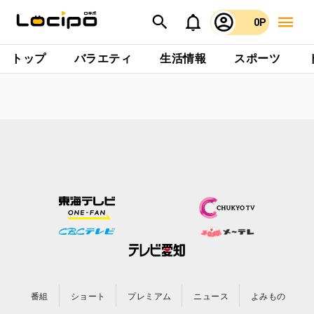
0P
トップ
バラエティ
生活情報
スポーツ
番組
ショート
プレミアム
ニュース
よみもの