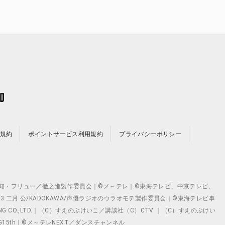
規約
ポイントサービス利用規約
プライバシーポリシー
©テレビ愛知・フリュー／徹之進製作委員会｜©メ～テレ｜©東海テレビ、中京テレビ、
©2023 二月 公/KADOKAWA/声優ラジオのウラオモテ製作委員会｜©東海テレビ事
ING CO.,LTD.｜（C）すえのぶけいこ／講談社（C）CTV ｜（C）すえのぶけい
クト ©VG15th｜©メ～テレNEXT／ダンスチャンネル