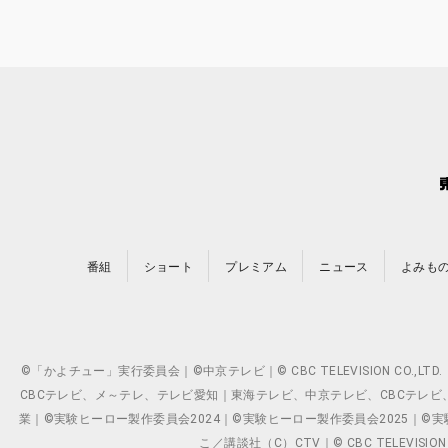
番組
ショート
プレミアム
ニュース
よみも
©「かよチュー」実行委員会｜©中京テレビ｜© CBC TELEVISION C
CBCテレビ、メ～テレ、テレビ愛知｜東海テレビ、中京テレビ、CBCテレビ、メ～テレ、テ
業｜©実験ヒーロー製作委員会2024｜©実験ヒーロー製作委員会2025｜©実験ヒーロー
こ／講談社（C）CTV｜© CBC TELEVISION