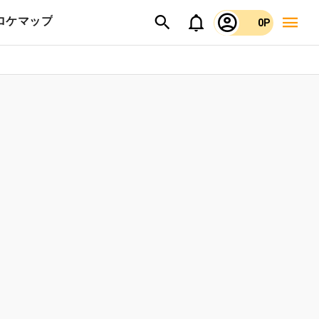
ロケマップ
0P