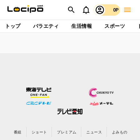
0P
トップ
バラエティ
生活情報
スポーツ
番組
ショート
プレミアム
ニュース
よみもの