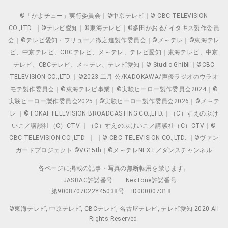
©「かよチュー」実行委員会｜©中京テレビ｜© CBC TELEVISION
CO.,LTD. ｜©テレビ愛知｜©東海テレビ｜©多田かおる/ イタキス製作委員
会｜©テレビ愛知・フリュー／徹之進製作委員会｜©メ～テレ｜©東海テレ
ビ、中京テレビ、CBCテレビ、メ～テレ、テレビ愛知｜東海テレビ、中京
テレビ、CBCテレビ、メ～テレ、テレビ愛知｜© Studio Ghibli｜©CBC
TELEVISION CO.,LTD.｜©2023 二月 公/KADOKAWA/声優ラジオのウラオ
モテ製作委員会｜©東海テレビ事業｜©実験ヒーロー製作委員会2024｜©
実験ヒーロー製作委員会2025｜©実験ヒーロー製作委員会2026｜©メ～テ
レ ｜©TOKAI TELEVISION BROADCASTING CO.,LTD.｜（C）すえのぶけ
いこ／講談社（C）CTV ｜（C）すえのぶけいこ／講談社（C）CTV｜©
CBC TELEVISION CO.,LTD. ｜ ｜© CBC TELEVISION CO.,LTD. ｜©ヴァン
ガードプロジェクト ©VG15th｜©メ～テレNEXT／ダンスチャンネル
各ページに掲載の記事・写真の無断転用を禁じます。
JASRAC許諾番号
NexTone許諾番号
第9008707022Y45038号
ID000007318
©東海テレビ, 中京テレビ, CBCテレビ, 名古屋テレビ, テレビ愛知 2020 All
Rights Reserved.